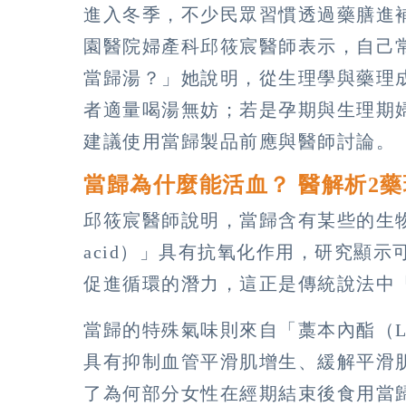
進入冬季，不少民眾習慣透過藥膳進
園醫院婦產科邱筱宸醫師表示，自己
當歸湯？」她說明，從生理學與藥理
者適量喝湯無妨；若是孕期與生理期
建議使用當歸製品前應與醫師討論。
當歸為什麼能活血？ 醫解析2
邱筱宸醫師說明，當歸含有某些的生物活
acid）」具有抗氧化作用，研究顯
促進循環的潛力，這正是傳統說法中
當歸的特殊氣味則來自「藁本內酯（Lig
具有抑制血管平滑肌增生、緩解平滑
了為何部分女性在經期結束後食用當