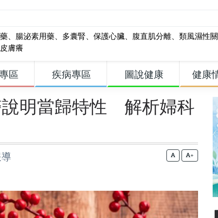
藥
、
腸泌素用藥
、
多囊腎
、
保護心臟
、
腹直肌分離
、
類風濕性關
皮膚癢
專區
疾病專區
圖說健康
健康
醫說明當歸特性 解析婦科
報導
+