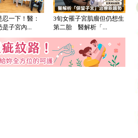
是忍一下！醫：
3旬女罹子宮肌瘤但仍想生
是子宮內...
第二胎 醫解析「...