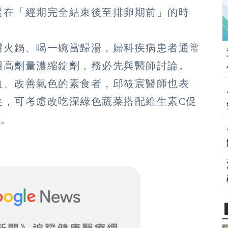
選在「經期完全結束後至排卵期前」的時
膳火鍋、喝一碗當歸湯，婦科疾病患者通常
用高劑量濃縮錠劑，務必先與醫師討論。
血、改善氣色的素食者，邱筱宸醫師也表
尖，可考慮改吃深綠色蔬菜搭配維生素C促
2。