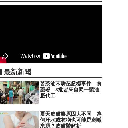
▋最新新聞
苦茶油苯駢芘超標事件 食
藥署：8批皆來自同一製油
廠代工
夏天皮膚癢原因大不同 為
何汗水或衣物也可能是刺激
來源？皮膚醫解析