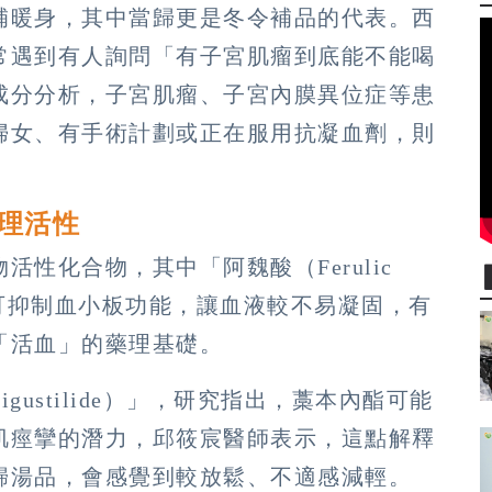
補暖身，其中當歸更是冬令補品的代表。西
常遇到有人詢問「有子宮肌瘤到底能不能喝
成分分析，子宮肌瘤、子宮內膜異位症等患
婦女、有手術計劃或正在服用抗凝血劑，則
藥理活性
性化合物，其中「阿魏酸（Ferulic
示可抑制血小板功能，讓血液較不易凝固，有
「活血」的藥理基礎。
ustilide）」，研究指出，藁本內酯可能
肌痙攣的潛力，邱筱宸醫師表示，這點解釋
歸湯品，會感覺到較放鬆、不適感減輕。