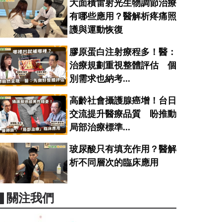
大面積雷射光生物調節治療
有哪些應用？醫解析疼痛照
護與運動恢復
膠原蛋白注射療程多！醫：
治療規劃重視整體評估 個
別需求也納考...
高齡社會攝護腺癌增！台日
交流提升醫療品質 盼推動
局部治療標準...
玻尿酸只有填充作用？醫解
析不同層次的臨床應用
▋關注我們