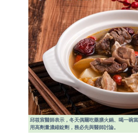
邱筱宸醫師表示，冬天偶爾吃藥膳火鍋、喝一碗
用高劑量濃縮錠劑，務必先與醫師討論。