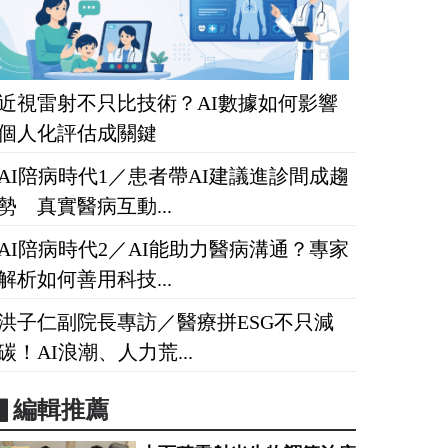
近視雷射不只比技術？AI數據如何影響
個人化評估成關鍵
AI陪病時代1／患者帶AI建議進診間成趨
勢 真實醫病互動...
AI陪病時代2／AI能助力醫病溝通？專家
解析如何善用科技...
洪子仁副院長專訪／醫療拼ESG不只減
碳！AI浪潮、人力荒...
▋編輯推薦