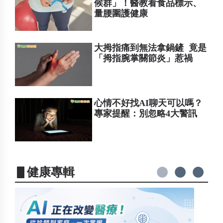
候群」！醫教看食品標示、
量腰圍護健康
大拇指痛到無法拿鍋鏟 竟是
「拇指腕掌關節炎」惹禍
心情不好找AI聊天可以嗎？
專家提醒：別忽略4大警訊
▋健康專輯