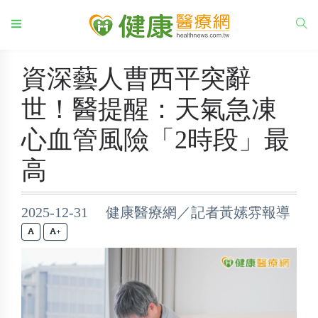
資深藝人曹西平突辭
世！醫提醒：天氣急凍
心血管風險「2時段」最
高
2025-12-31 健康醫療網／記者黃嫊雰報導
+