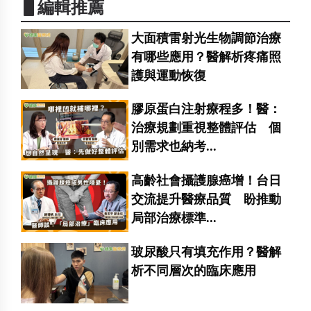
▋編輯推薦
大面積雷射光生物調節治療
有哪些應用？醫解析疼痛照
護與運動恢復
膠原蛋白注射療程多！醫：
治療規劃重視整體評估 個
別需求也納考...
高齡社會攝護腺癌增！台日
交流提升醫療品質 盼推動
局部治療標準...
玻尿酸只有填充作用？醫解
析不同層次的臨床應用