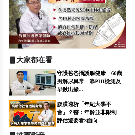
▋大家都在看
守護爸爸攝護腺健康 60歲
男解尿異常 靠PHI檢測及
早揪出攝...
腹膜透析「年紀大學不
會」？醫：年齡並非限制
評估還要看3面向