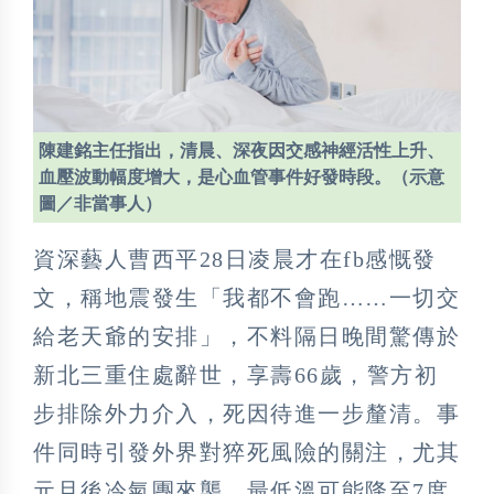
陳建銘主任指出，清晨、深夜因交感神經活性上升、
血壓波動幅度增大，是心血管事件好發時段。（示意
圖／非當事人）
資深藝人曹西平28日凌晨才在fb感慨發
文，稱地震發生「我都不會跑……一切交
給老天爺的安排」，不料隔日晚間驚傳於
新北三重住處辭世，享壽66歲，警方初
步排除外力介入，死因待進一步釐清。事
件同時引發外界對猝死風險的關注，尤其
元旦後冷氣團來襲，最低溫可能降至7度