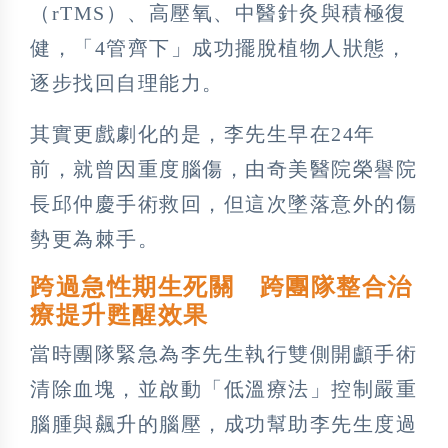
（rTMS）、高壓氧、中醫針灸與積極復
健，「4管齊下」成功擺脫植物人狀態，
逐步找回自理能力。
其實更戲劇化的是，李先生早在24年
前，就曾因重度腦傷，由奇美醫院榮譽院
長邱仲慶手術救回，但這次墜落意外的傷
勢更為棘手。
跨過急性期生死關 跨團隊整合治
療提升甦醒效果
當時團隊緊急為李先生執行雙側開顱手術
清除血塊，並啟動「低溫療法」控制嚴重
腦腫與飆升的腦壓，成功幫助李先生度過