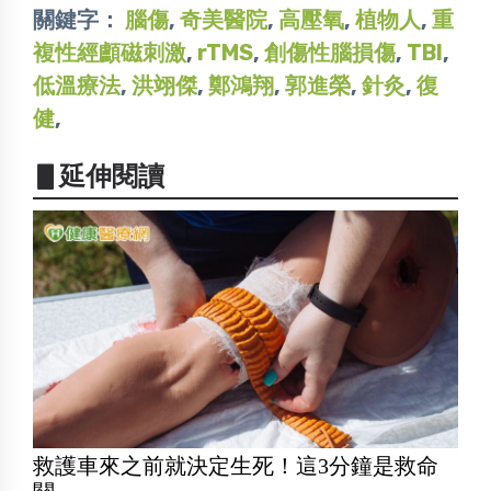
關鍵字：
腦傷
,
奇美醫院
,
高壓氧
,
植物人
,
重
複性經顱磁刺激
,
rTMS
,
創傷性腦損傷
,
TBI
,
低溫療法
,
洪翊傑
,
鄭鴻翔
,
郭進榮
,
針灸
,
復
健
,
▋延伸閱讀
救護車來之前就決定生死！這3分鐘是救命