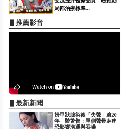
交流提升醫療品質 盼推動
局部治療標準...
▋推薦影音
▋最新新聞
婦甲狀腺術後「失聲」逾20
年 醫警告：單側聲帶麻痺
恐影響溝通與吞嚥