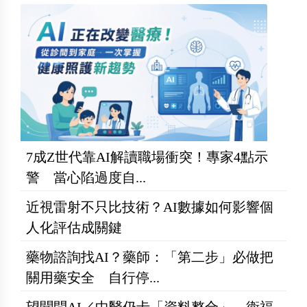
7成Z世代靠AI解讀職場衝突！專家4點示
警 當心陷過度自...
近視雷射不只比技術？AI數據如何影響個
人化評估成關鍵
藥物諮詢找AI？藥師：「第二步」必做把
關用藥安全 自行停...
望聞問AI／中醫仍卡「資料整合」 衛福