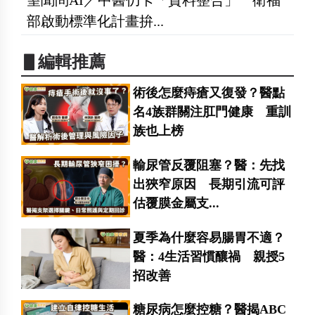
部啟動標準化計畫拚...
▋編輯推薦
術後怎麼痔瘡又復發？醫點
名4族群關注肛門健康 重訓
族也上榜
輸尿管反覆阻塞？醫：先找
出狹窄原因 長期引流可評
估覆膜金屬支...
夏季為什麼容易腸胃不適？
醫：4生活習慣釀禍 親授5
招改善
糖尿病怎麼控糖？醫揭ABC