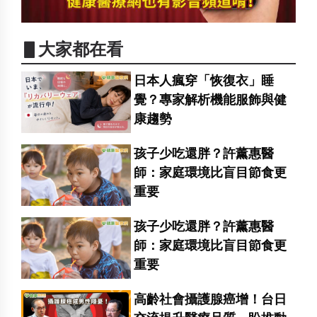
▋大家都在看
日本人瘋穿「恢復衣」睡
覺？專家解析機能服飾與健
康趨勢
孩子少吃還胖？許薰惠醫
師：家庭環境比盲目節食更
重要
孩子少吃還胖？許薰惠醫
師：家庭環境比盲目節食更
重要
高齡社會攝護腺癌增！台日