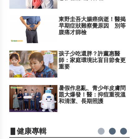
東野圭吾大腸癌病逝！醫揭
早期症狀難察覺原因 別等
腹痛才篩檢
孩子少吃還胖？許薰惠醫
師：家庭環境比盲目節食更
重要
暑假作息亂、青少年皮膚問
題大爆發！醫：抑痘重視溫
和清潔、長期照護
▋健康專輯