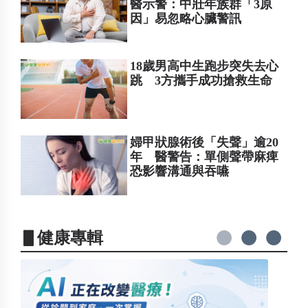
醫示警：中壯年族群「3原
因」易忽略心臟警訊
18歲男高中生跑步突失去心
跳 3方攜手成功搶救生命
婦甲狀腺術後「失聲」逾20
年 醫警告：單側聲帶麻痺
恐影響溝通與吞嚥
▋健康專輯