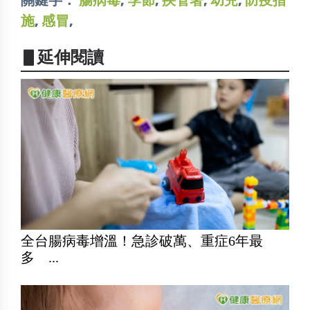
施
,
感冒
,
▋延伸閱讀
全台腸病毒增溫！急診破萬、重症6年最
多 ...