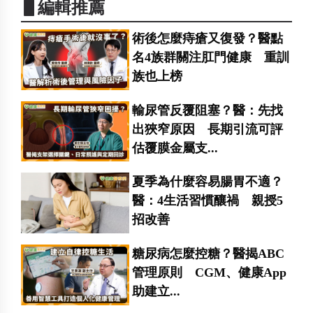
▋編輯推薦
術後怎麼痔瘡又復發？醫點
名4族群關注肛門健康 重訓
族也上榜
輸尿管反覆阻塞？醫：先找
出狹窄原因 長期引流可評
估覆膜金屬支...
夏季為什麼容易腸胃不適？
醫：4生活習慣釀禍 親授5
招改善
糖尿病怎麼控糖？醫揭ABC
管理原則 CGM、健康App
助建立...