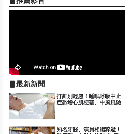
▋推薦影音
▋最新新聞
打鼾別輕忽！睡眠呼吸中止
症恐增心肌梗塞、中風風險
知名牙醫、演員相繼猝逝！