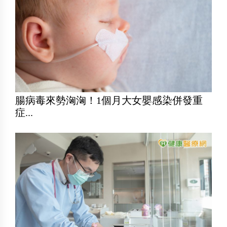
腸病毒來勢洶洶！1個月大女嬰感染併發重
症...