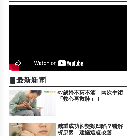
▋最新新聞
67歲婦不菸不酒 兩次手術
「救心再救肺」！
減重成功卻雙頰凹陷？醫解
析原因 建議這樣改善