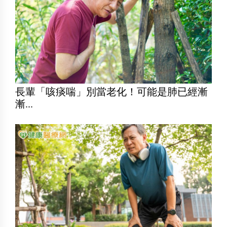
長輩「咳痰喘」別當老化！可能是肺已經漸
漸...