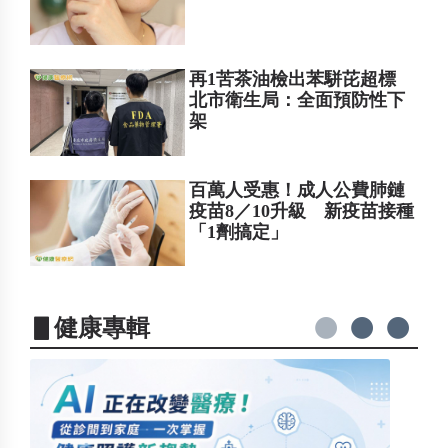
再1苦茶油檢出苯駢芘超標
北市衛生局：全面預防性下
架
百萬人受惠！成人公費肺鏈
疫苗8／10升級 新疫苗接種
「1劑搞定」
▋健康專輯