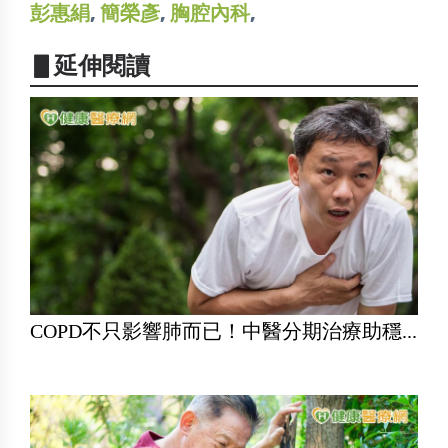
彭惠絹
,
簡榮彥
,
胸腔內科
,
▋延伸閱讀
COPD不只影響肺而已！中醫分期治療助穩...