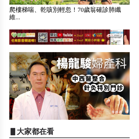
爬樓梯喘、乾咳別輕忽！70歲翁確診肺纖
維...
▋大家都在看