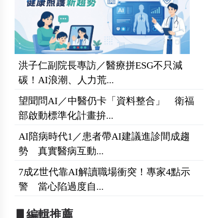
洪子仁副院長專訪／醫療拼ESG不只減
碳！AI浪潮、人力荒...
望聞問AI／中醫仍卡「資料整合」 衛福
部啟動標準化計畫拚...
AI陪病時代1／患者帶AI建議進診間成趨
勢 真實醫病互動...
7成Z世代靠AI解讀職場衝突！專家4點示
警 當心陷過度自...
▋編輯推薦