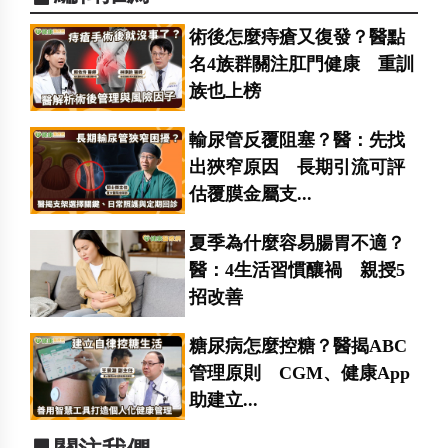
術後怎麼痔瘡又復發？醫點
名4族群關注肛門健康 重訓
族也上榜
輸尿管反覆阻塞？醫：先找
出狹窄原因 長期引流可評
估覆膜金屬支...
夏季為什麼容易腸胃不適？
醫：4生活習慣釀禍 親授5
招改善
糖尿病怎麼控糖？醫揭ABC
管理原則 CGM、健康App
助建立...