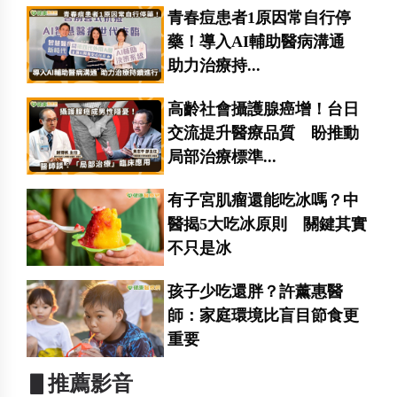
青春痘患者1原因常自行停
藥！導入AI輔助醫病溝通
助力治療持...
高齡社會攝護腺癌增！台日
交流提升醫療品質 盼推動
局部治療標準...
有子宮肌瘤還能吃冰嗎？中
醫揭5大吃冰原則 關鍵其實
不只是冰
孩子少吃還胖？許薰惠醫
師：家庭環境比盲目節食更
重要
▋推薦影音