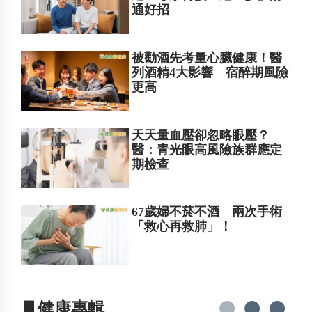
通好招
被勸酒先考量心臟健康！醫
列酒精4大影響 宿醉期風險
更高
天天量血壓卻忽略眼壓？
醫：青光眼高風險族群應定
期檢查
67歲婦不菸不酒 兩次手術
「救心再救肺」！
▋健康專輯