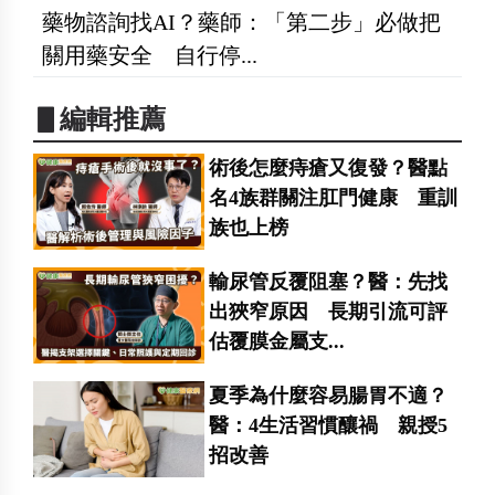
藥物諮詢找AI？藥師：「第二步」必做把
關用藥安全 自行停...
▋編輯推薦
術後怎麼痔瘡又復發？醫點
名4族群關注肛門健康 重訓
族也上榜
輸尿管反覆阻塞？醫：先找
出狹窄原因 長期引流可評
估覆膜金屬支...
夏季為什麼容易腸胃不適？
醫：4生活習慣釀禍 親授5
招改善