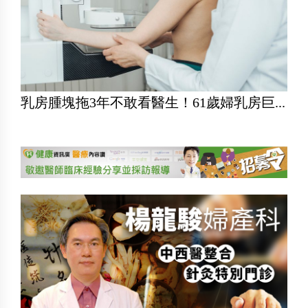
乳房腫塊拖3年不敢看醫生！61歲婦乳房巨...