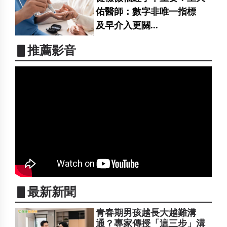
佑醫師：數字非唯一指標
及早介入更關...
▋推薦影音
▋最新新聞
青春期男孩越長大越難溝
通？專家傳授「這三步」溝