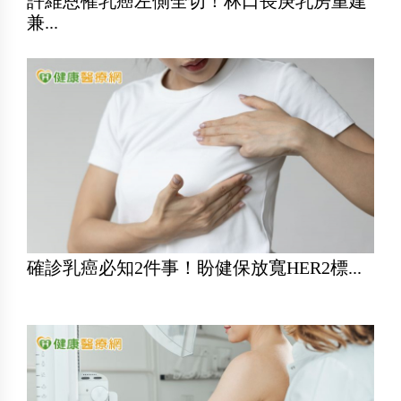
許維恩罹乳癌左側全切！林口長庚乳房重建
兼...
確診乳癌必知2件事！盼健保放寬HER2標...