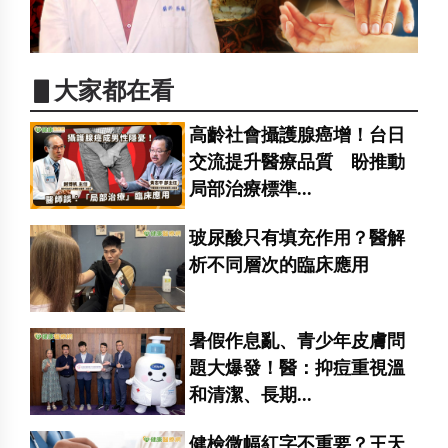
▋大家都在看
高齡社會攝護腺癌增！台日
交流提升醫療品質 盼推動
局部治療標準...
玻尿酸只有填充作用？醫解
析不同層次的臨床應用
暑假作息亂、青少年皮膚問
題大爆發！醫：抑痘重視溫
和清潔、長期...
健檢微幅紅字不重要？王天