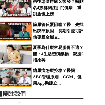
術後怎麼痔瘡又復發？醫點
名4族群關注肛門健康 重
訓族也上榜
輸尿管反覆阻塞？醫：先找
出狹窄原因 長期引流可評
估覆膜金屬支...
夏季為什麼容易腸胃不適？
醫：4生活習慣釀禍 親授5
招改善
糖尿病怎麼控糖？醫揭
ABC管理原則 CGM、健
康App助建立...
▋關注我們