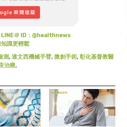
＠ ID：@healthnews
康知識更輕鬆
檢測
,
達文西機械手臂
,
微創手術
,
彰化基督教醫
疫治療
,