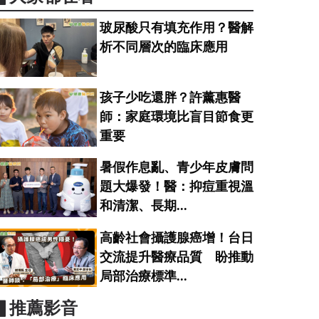
玻尿酸只有填充作用？醫解
析不同層次的臨床應用
孩子少吃還胖？許薰惠醫
師：家庭環境比盲目節食更
重要
暑假作息亂、青少年皮膚問
題大爆發！醫：抑痘重視溫
和清潔、長期...
高齡社會攝護腺癌增！台日
交流提升醫療品質 盼推動
局部治療標準...
▋推薦影音