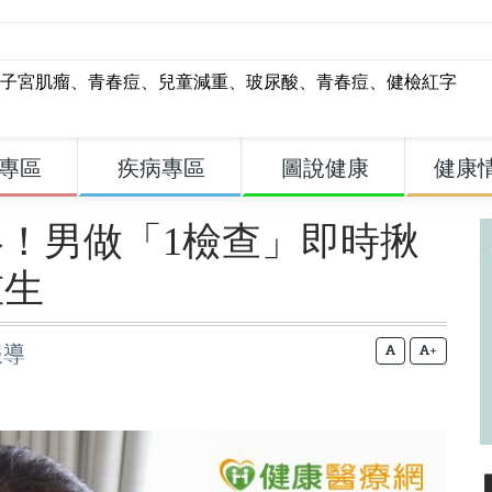
子宮肌瘤
、
青春痘
、
兒童減重
、
玻尿酸
、
青春痘
、
健檢紅字
專區
疾病專區
圖說健康
健康
！男做「1檢查」即時揪
重生
報導
+