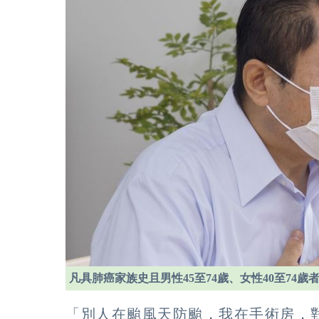
凡具肺癌家族史且男性45至74歲、女性40至74歲
「別人在颱風天防颱，我在手術房，對