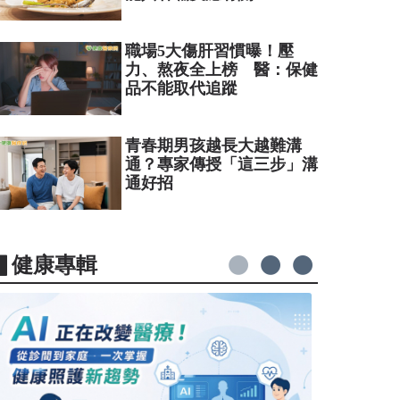
職場5大傷肝習慣曝！壓
力、熬夜全上榜 醫：保健
品不能取代追蹤
青春期男孩越長大越難溝
通？專家傳授「這三步」溝
通好招
▋健康專輯