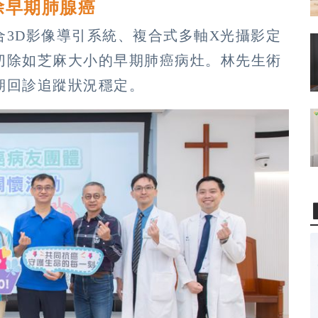
除早期肺腺癌
3D影像導引系統、複合式多軸X光攝影定
切除如芝麻大小的早期肺癌病灶。林先生術
期回診追蹤狀況穩定。