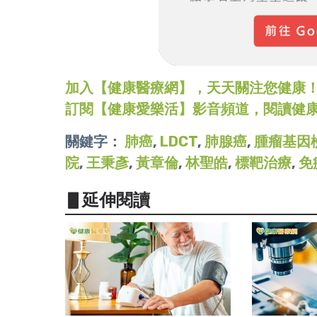
加入【健康醫療網】，天天關注您健康！LINE
訂閱【健康愛樂活】影音頻道，閱讀健
關鍵字：
肺癌
,
LDCT
,
肺腺癌
,
腫瘤基因
院
,
王秉彥
,
黃章倫
,
林聖皓
,
標靶治療
,
免
▋延伸閱讀