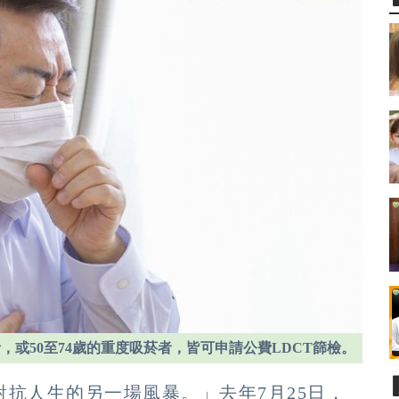
者，或50至74歲的重度吸菸者，皆可申請公費LDCT篩檢。
抗人生的另一場風暴。」去年7月25日，