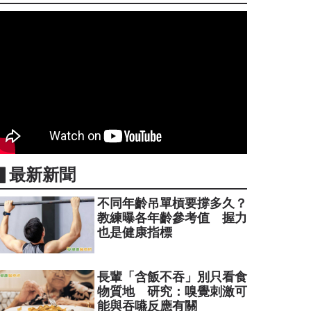
▋最新新聞
不同年齡吊單槓要撐多久？
教練曝各年齡參考值 握力
也是健康指標
長輩「含飯不吞」別只看食
物質地 研究：嗅覺刺激可
能與吞嚥反應有關