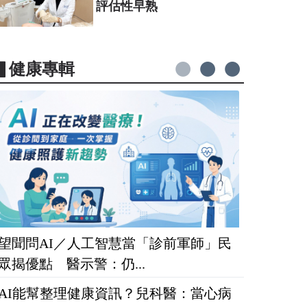
評估性早熟
▋健康專輯
望聞問AI／人工智慧當「診前軍師」民
眾揭優點 醫示警：仍...
AI能幫整理健康資訊？兒科醫：當心病