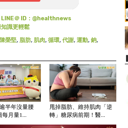
＠ ID：@healthnews
康知識更輕鬆
陳榮堅
,
脂肪
,
肌肉
,
循環
,
代謝
,
運動
,
鈉
,
人逾半年沒量腰
甩掉脂肪、維持肌肉「逆
每月量1...
轉」糖尿病前期！醫...