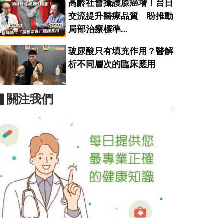
高齡社會攝護腺癌增！台日
交流提升醫療品質 盼推動
局部治療標準...
玻尿酸只有填充作用？醫解
析不同層次的臨床應用
▋關注我們