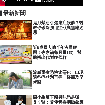
▋最新新聞
鬼月禁忌引焦慮症候群？醫
教你破除強迫症狀與焦慮迷
思
近6成國人逾半年沒量腰
圍！專家籲每月量1次 幫
助揪出代謝症候群
流感重症恐快速惡化！出現
這些症狀別再等 醫籲及早
就醫
國小生腋下飄異味恐是狐
臭？醫：若伴青春期徵象應