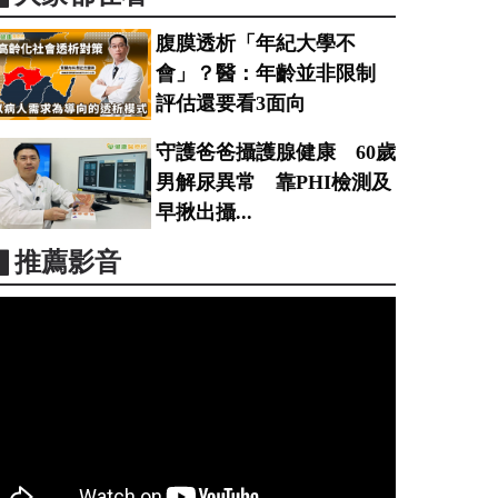
腹膜透析「年紀大學不
會」？醫：年齡並非限制
評估還要看3面向
守護爸爸攝護腺健康 60歲
男解尿異常 靠PHI檢測及
早揪出攝...
▋推薦影音