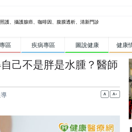
照護
、
攝護腺癌
、
咖啡因
、
腹膜透析
、
清新門診
專區
疾病專區
圖說健康
健康
得自己不是胖是水腫？醫師
報導
+