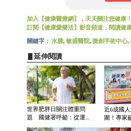
加入【健康醫療網】，天天關注您健康！LINE
訂閱【健康愛樂活】影音頻道，閱讀健
關鍵字：
水腫
,
敏盛醫院
,
微創手術中心
,
▋延伸閱讀
世界肥胖日關注體重問
近6成國
題 國健署呼籲：從運...
圍！專家籲