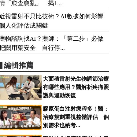
情「愈查愈亂」 揭1...
近視雷射不只比技術？AI數據如何影響
個人化評估成關鍵
藥物諮詢找AI？藥師：「第二步」必做
把關用藥安全 自行停...
▋編輯推薦
大面積雷射光生物調節治療
有哪些應用？醫解析疼痛照
護與運動恢復
膠原蛋白注射療程多！醫：
治療規劃重視整體評估 個
別需求也納考...