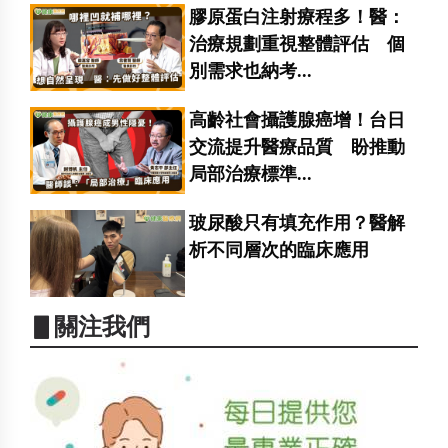
護與運動恢復
膠原蛋白注射療程多！醫：
治療規劃重視整體評估 個
別需求也納考...
高齡社會攝護腺癌增！台日
交流提升醫療品質 盼推動
局部治療標準...
玻尿酸只有填充作用？醫解
析不同層次的臨床應用
▋關注我們