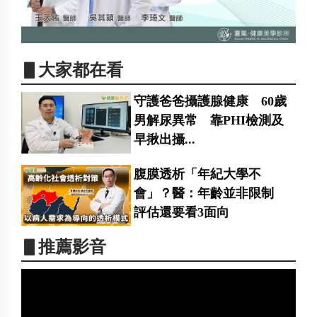
▋大家都在看
守護爸爸攝護腺健康 60歲
男解尿異常 靠PHI檢測及
早揪出攝...
腹膜透析「年紀大學不
會」？醫：年齡並非限制
評估還要看3面向
▋推薦影音