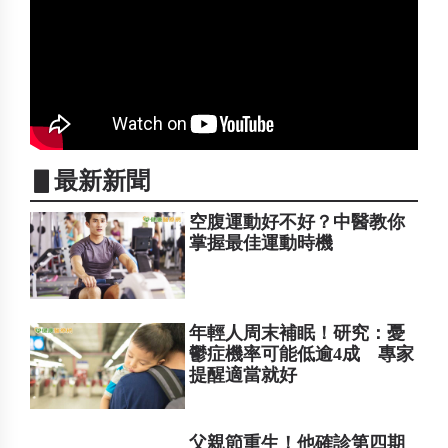
▋最新新聞
空腹運動好不好？中醫教你
掌握最佳運動時機
年輕人周末補眠！研究：憂
鬱症機率可能低逾4成 專家
提醒適當就好
父親節重生！他確診第四期