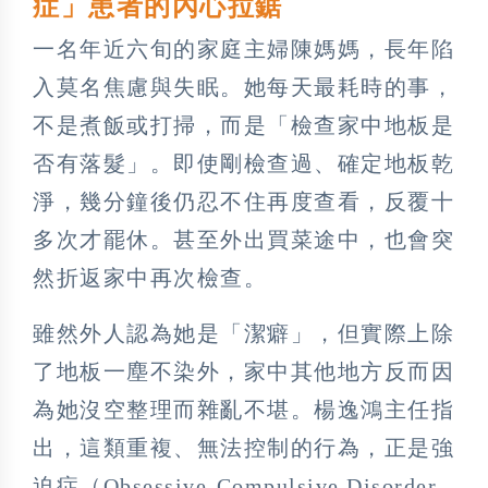
症」患者的內心拉鋸
一名年近六旬的家庭主婦陳媽媽，長年陷
入莫名焦慮與失眠。她每天最耗時的事，
不是煮飯或打掃，而是「檢查家中地板是
否有落髮」。即使剛檢查過、確定地板乾
淨，幾分鐘後仍忍不住再度查看，反覆十
多次才罷休。甚至外出買菜途中，也會突
然折返家中再次檢查。
雖然外人認為她是「潔癖」，但實際上除
了地板一塵不染外，家中其他地方反而因
為她沒空整理而雜亂不堪。楊逸鴻主任指
出，這類重複、無法控制的行為，正是強
迫症（Obsessive-Compulsive Disorder,