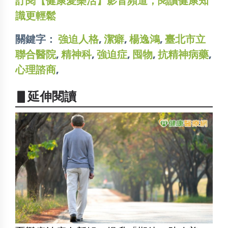
訂閱【健康愛樂活】影音頻道，閱讀健康知
識更輕鬆
關鍵字：
強迫人格
,
潔癖
,
楊逸鴻
,
臺北市立
聯合醫院
,
精神科
,
強迫症
,
囤物
,
抗精神病藥
,
心理諮商
,
▋延伸閱讀