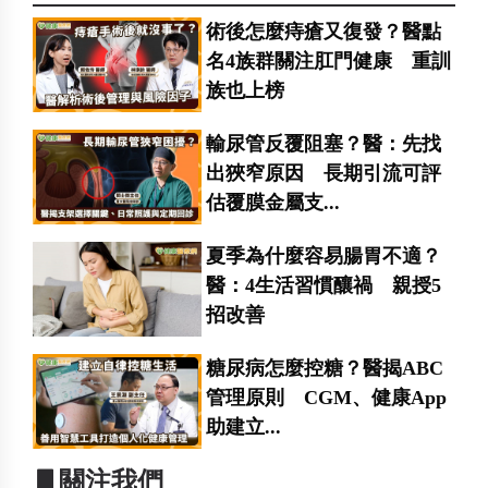
術後怎麼痔瘡又復發？醫點
名4族群關注肛門健康 重訓
族也上榜
輸尿管反覆阻塞？醫：先找
出狹窄原因 長期引流可評
估覆膜金屬支...
夏季為什麼容易腸胃不適？
醫：4生活習慣釀禍 親授5
招改善
糖尿病怎麼控糖？醫揭ABC
管理原則 CGM、健康App
助建立...
▋關注我們