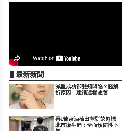
▋最新新聞
減重成功卻雙頰凹陷？醫解
析原因 建議這樣改善
再1苦茶油檢出苯駢芘超標
北市衛生局：全面預防性下