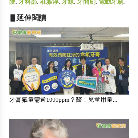
院
,
牙科部
,
莊雅淳
,
牙線
,
牙間刷
,
電動牙刷
,
▋延伸閱讀
牙膏氟量需逾1000ppm？醫：兒童用量...