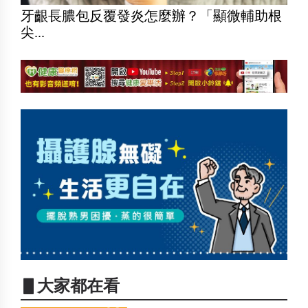
牙齦長膿包反覆發炎怎麼辦？「顯微輔助根
尖...
▋大家都在看