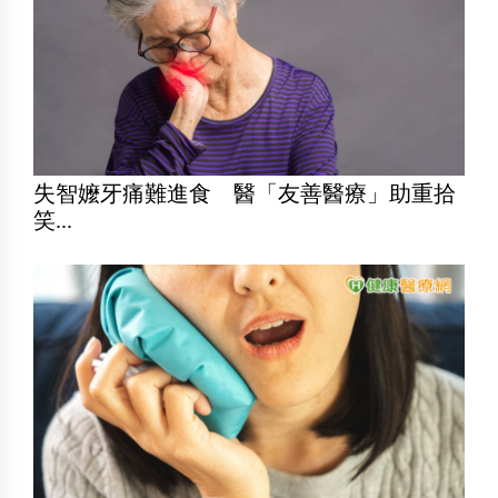
失智嬤牙痛難進食 醫「友善醫療」助重拾
笑...