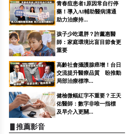
青春痘患者1原因常自行停
藥！導入AI輔助醫病溝通
助力治療持...
孩子少吃還胖？許薰惠醫
師：家庭環境比盲目節食更
重要
高齡社會攝護腺癌增！台日
交流提升醫療品質 盼推動
局部治療標準...
健檢微幅紅字不重要？王天
佑醫師：數字非唯一指標
及早介入更關...
▋推薦影音