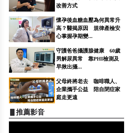
改善方式
懷孕後血糖血壓為何異常升
高？醫揭原因 規律產檢安
心掌握孕期變...
守護爸爸攝護腺健康 60歲
男解尿異常 靠PHI檢測及
早揪出攝...
父母終將老去 咖啡職人、
企業攜手公益 陪自閉症家
庭走更遠
▋推薦影音