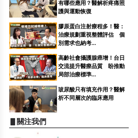
有哪些應用？醫解析疼痛照
護與運動恢復
膠原蛋白注射療程多！醫：
治療規劃重視整體評估 個
別需求也納考...
高齡社會攝護腺癌增！台日
交流提升醫療品質 盼推動
局部治療標準...
玻尿酸只有填充作用？醫解
析不同層次的臨床應用
▋關注我們