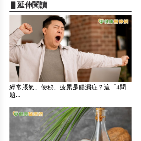
▋延伸閱讀
經常脹氣、便秘、疲累是腸漏症？這「4問
題...