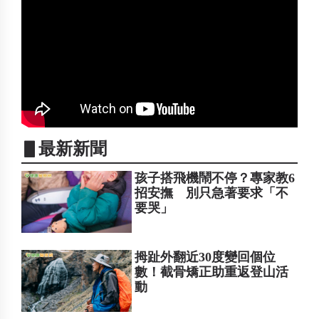
▋最新新聞
孩子搭飛機鬧不停？專家教6
招安撫 別只急著要求「不
要哭」
拇趾外翻近30度變回個位
數！截骨矯正助重返登山活
動