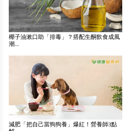
椰子油漱口助「排毒」？搭配生酮飲食成風
潮...
減肥「把自己當狗狗養」爆紅！營養師3點