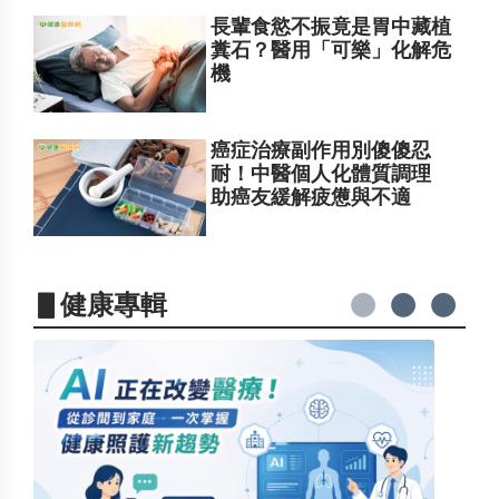
長輩食慾不振竟是胃中藏植
糞石？醫用「可樂」化解危
機
癌症治療副作用別傻傻忍
耐！中醫個人化體質調理
助癌友緩解疲憊與不適
▋健康專輯