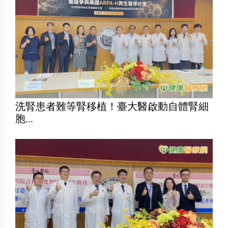
洗腎患者難等腎移植！臺大醫啟動自體腎細
胞...