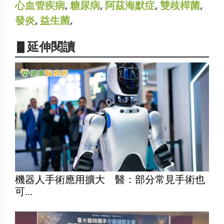
心血管疾病
,
糖尿病
,
阿茲海默症
,
雙歧桿菌
,
發炎
,
益生菌
,
▋延伸閱讀
機器人手術應用擴大 醫：部分常見手術也
可...