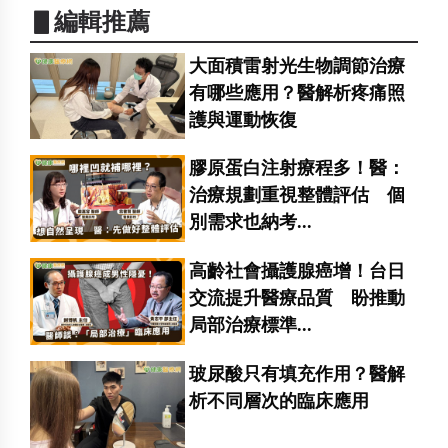
▋編輯推薦
大面積雷射光生物調節治療
有哪些應用？醫解析疼痛照
護與運動恢復
膠原蛋白注射療程多！醫：
治療規劃重視整體評估 個
別需求也納考...
高齡社會攝護腺癌增！台日
交流提升醫療品質 盼推動
局部治療標準...
玻尿酸只有填充作用？醫解
析不同層次的臨床應用