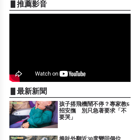
▋推薦影音
▋最新新聞
孩子搭飛機鬧不停？專家教6
招安撫 別只急著要求「不
要哭」
拇趾外翻近30度變回個位