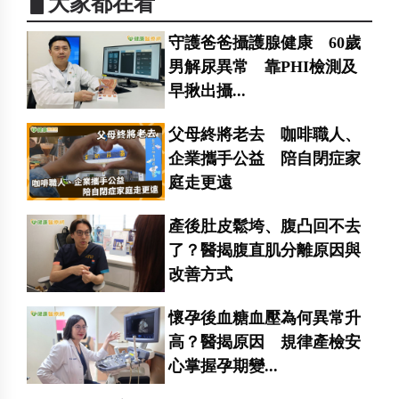
▋大家都在看
守護爸爸攝護腺健康 60歲
男解尿異常 靠PHI檢測及
早揪出攝...
父母終將老去 咖啡職人、
企業攜手公益 陪自閉症家
庭走更遠
產後肚皮鬆垮、腹凸回不去
了？醫揭腹直肌分離原因與
改善方式
懷孕後血糖血壓為何異常升
高？醫揭原因 規律產檢安
心掌握孕期變...