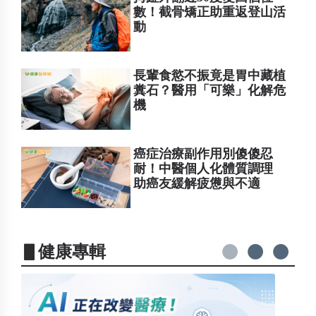
數！截骨矯正助重返登山活
動
長輩食慾不振竟是胃中藏植
糞石？醫用「可樂」化解危
機
癌症治療副作用別傻傻忍
耐！中醫個人化體質調理
助癌友緩解疲憊與不適
▋健康專輯