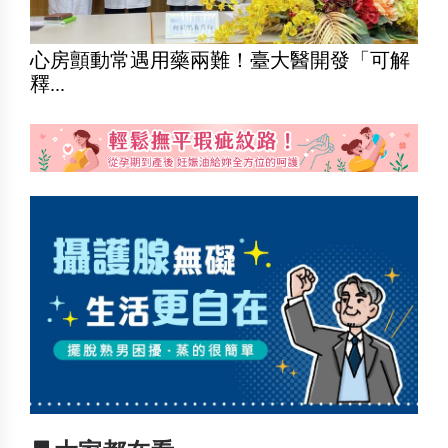
心房顫動常遇用藥兩難！臺大醫開發「可解
釋...