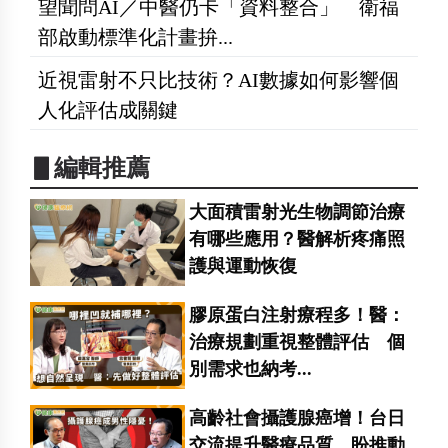
望聞問AI／中醫仍卡「資料整合」 衛福
部啟動標準化計畫拚...
近視雷射不只比技術？AI數據如何影響個
人化評估成關鍵
▋編輯推薦
大面積雷射光生物調節治療
有哪些應用？醫解析疼痛照
護與運動恢復
膠原蛋白注射療程多！醫：
治療規劃重視整體評估 個
別需求也納考...
高齡社會攝護腺癌增！台日
交流提升醫療品質 盼推動