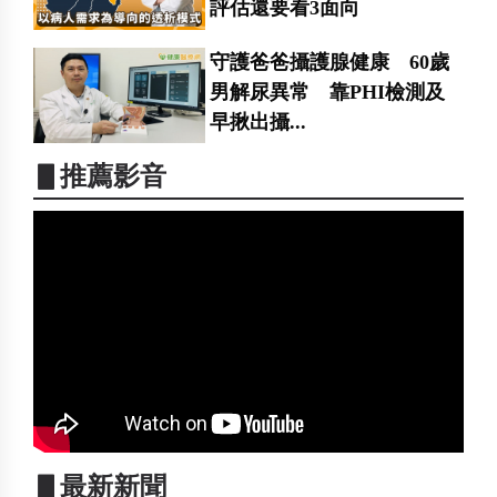
評估還要看3面向
守護爸爸攝護腺健康 60歲
男解尿異常 靠PHI檢測及
早揪出攝...
▋推薦影音
▋最新新聞