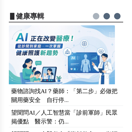
▋健康專輯
藥物諮詢找AI？藥師：「第二步」必做把
關用藥安全 自行停...
望聞問AI／人工智慧當「診前軍師」民眾
揭優點 醫示警：仍...