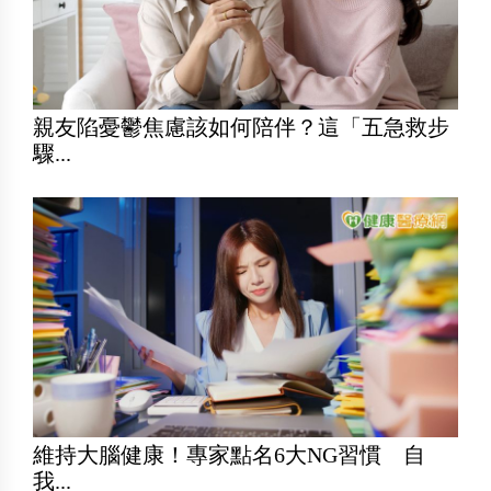
親友陷憂鬱焦慮該如何陪伴？這「五急救步
驟...
維持大腦健康！專家點名6大NG習慣 自
我...