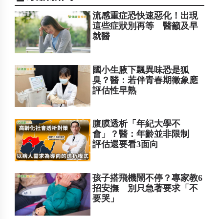
流感重症恐快速惡化！出現
這些症狀別再等 醫籲及早
就醫
國小生腋下飄異味恐是狐
臭？醫：若伴青春期徵象應
評估性早熟
腹膜透析「年紀大學不
會」？醫：年齡並非限制
評估還要看3面向
孩子搭飛機鬧不停？專家教6
招安撫 別只急著要求「不
要哭」