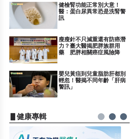
健檢腎功能正常別大意！
醫：蛋白尿異常恐是洗腎警
訊
瘦瘦針不只減重還有防癌潛
力？臺大醫揭肥胖族群用
藥 肥胖相關癌症風險降
嬰兒黃疸到兒童脂肪肝都別
輕忽！醫揭不同年齡「肝病
警訊」
▋健康專輯