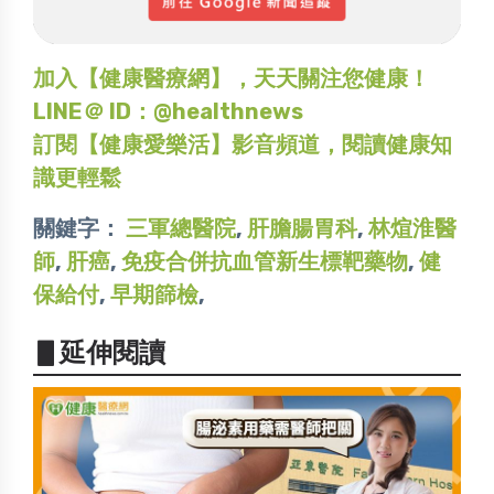
加入【健康醫療網】，天天關注您健康！
LINE＠ ID：@healthnews
訂閱【健康愛樂活】影音頻道，閱讀健康知
識更輕鬆
關鍵字：
三軍總醫院
,
肝膽腸胃科
,
林煊淮醫
師
,
肝癌
,
免疫合併抗血管新生標靶藥物
,
健
保給付
,
早期篩檢
,
▋延伸閱讀