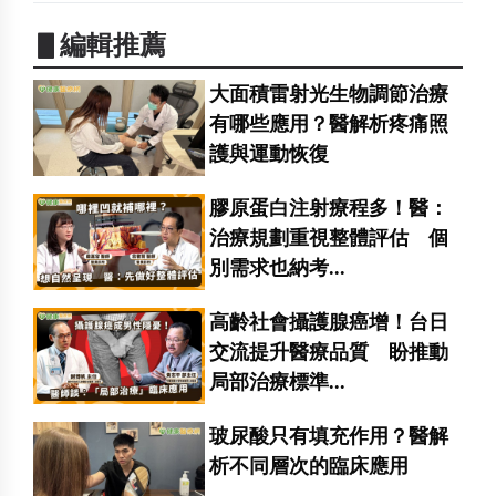
▋編輯推薦
大面積雷射光生物調節治療
有哪些應用？醫解析疼痛照
護與運動恢復
膠原蛋白注射療程多！醫：
治療規劃重視整體評估 個
別需求也納考...
高齡社會攝護腺癌增！台日
交流提升醫療品質 盼推動
局部治療標準...
玻尿酸只有填充作用？醫解
析不同層次的臨床應用