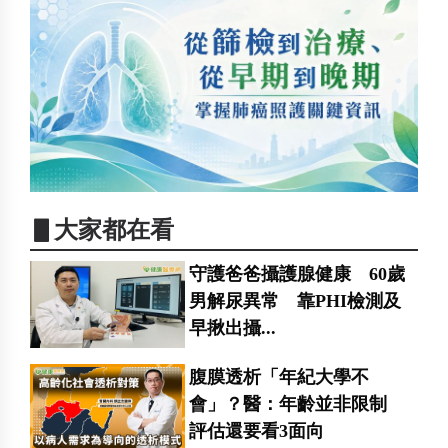
▋大家都在看
守護爸爸攝護腺健康 60歲
男解尿異常 靠PHI檢測及
早揪出攝...
腹膜透析「年紀大學不
會」？醫：年齡並非限制
評估還要看3面向