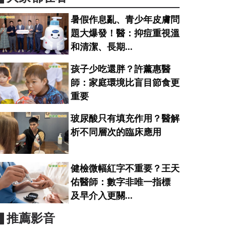
暑假作息亂、青少年皮膚問
題大爆發！醫：抑痘重視溫
和清潔、長期...
孩子少吃還胖？許薰惠醫
師：家庭環境比盲目節食更
重要
玻尿酸只有填充作用？醫解
析不同層次的臨床應用
健檢微幅紅字不重要？王天
佑醫師：數字非唯一指標
及早介入更關...
▋推薦影音