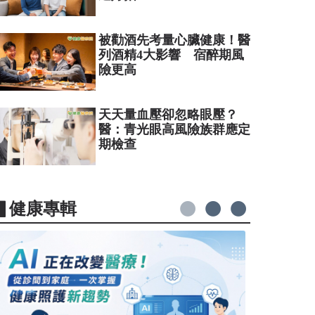
被勸酒先考量心臟健康！醫
列酒精4大影響 宿醉期風
險更高
天天量血壓卻忽略眼壓？
醫：青光眼高風險族群應定
期檢查
▋健康專輯