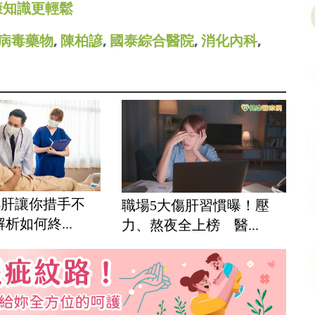
康知識更輕鬆
病毒藥物
,
陳柏諺
,
國泰綜合醫院
,
消化內科
,
B肝讓你措手不
職場5大傷肝習慣曝！壓
析如何終...
力、熬夜全上榜 醫...