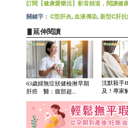
訂閱【健康愛樂活】影音頻道，閱讀健
關鍵字：
C型肝炎
,
血液傳染
,
新型C肝抗
▋延伸閱讀
沈默殺手
63歲婦無症狀健檢揪早期
及！專家解
肝癌 醫：腹部超...