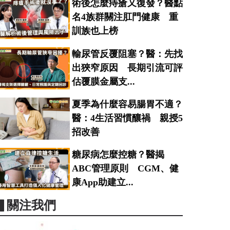
術後怎麼痔瘡又復發？醫點
名4族群關注肛門健康 重
訓族也上榜
輸尿管反覆阻塞？醫：先找
出狹窄原因 長期引流可評
估覆膜金屬支...
夏季為什麼容易腸胃不適？
醫：4生活習慣釀禍 親授5
招改善
糖尿病怎麼控糖？醫揭
ABC管理原則 CGM、健
康App助建立...
▋關注我們