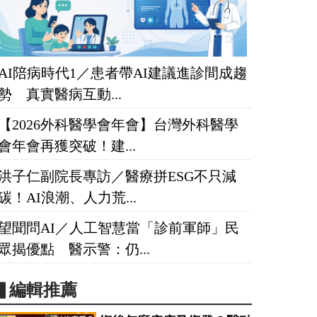
AI陪病時代1／患者帶AI建議進診間成趨
勢 真實醫病互動...
【2026外科醫學會年會】台灣外科醫學
會年會再獲突破！建...
洪子仁副院長專訪／醫療拼ESG不只減
碳！AI浪潮、人力荒...
望聞問AI／人工智慧當「診前軍師」民
眾揭優點 醫示警：仍...
▋編輯推薦