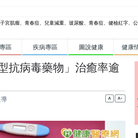
子宮肌瘤
、
青春痘
、
兒童減重
、
玻尿酸
、
青春痘
、
健檢紅字
、
公
專區
疾病專區
圖說健康
健康
型抗病毒藥物」治癒率逾
報導
+