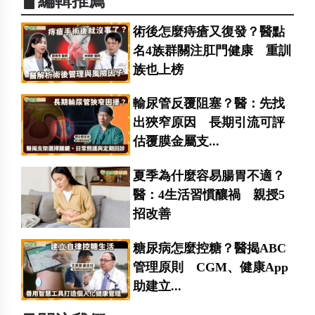
▋編輯推薦
術後怎麼痔瘡又復發？醫點
名4族群關注肛門健康 重訓
族也上榜
輸尿管反覆阻塞？醫：先找
出狹窄原因 長期引流可評
估覆膜金屬支...
夏季為什麼容易腸胃不適？
醫：4生活習慣釀禍 親授5
招改善
糖尿病怎麼控糖？醫揭ABC
管理原則 CGM、健康App
助建立...