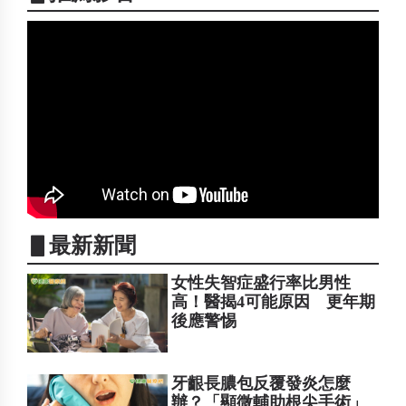
▋最新新聞
女性失智症盛行率比男性
高！醫揭4可能原因 更年期
後應警惕
牙齦長膿包反覆發炎怎麼
辦？「顯微輔助根尖手術」