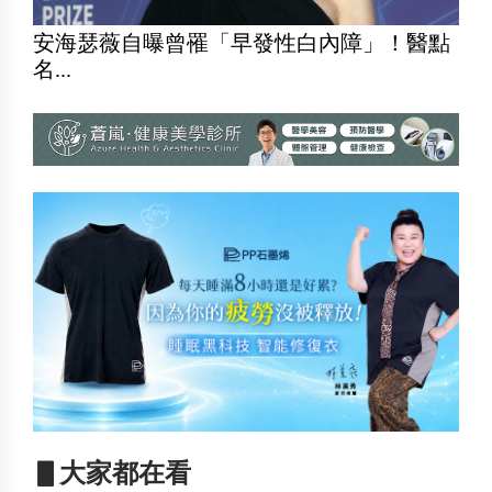
安海瑟薇自曝曾罹「早發性白內障」！醫點
名...
▋大家都在看