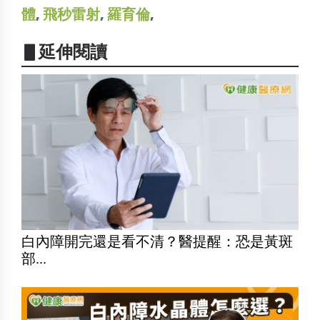
體
,
飛秒雷射
,
羅育倫
,
▋延伸閱讀
白內障開完還是看不清？醫提醒：恐是黃斑
部...