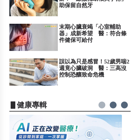
助保留自然牙
末期心臟衰竭「心室輔助
器」成新希望 醫：符合條
件健保可給付
誤以為只是感冒！52歲男喘2
週竟心臟破洞 醫：三高沒
控制恐釀致命危機
▋健康專輯