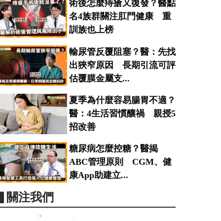
術後怎麼痔瘡又復發？醫點
名4族群關注肛門健康 重
訓族也上榜
輸尿管反覆阻塞？醫：先找
出狹窄原因 長期引流可評
估覆膜金屬支...
夏季為什麼容易腸胃不適？
醫：4生活習慣釀禍 親授5
招改善
糖尿病怎麼控糖？醫揭
ABC管理原則 CGM、健
康App助建立...
▋關注我們