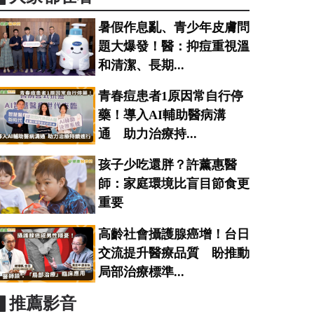
暑假作息亂、青少年皮膚問
題大爆發！醫：抑痘重視溫
和清潔、長期...
青春痘患者1原因常自行停
藥！導入AI輔助醫病溝
通 助力治療持...
孩子少吃還胖？許薰惠醫
師：家庭環境比盲目節食更
重要
高齡社會攝護腺癌增！台日
交流提升醫療品質 盼推動
局部治療標準...
▋推薦影音