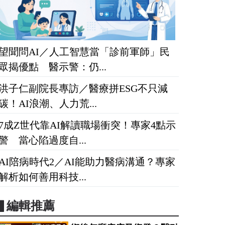
望聞問AI／人工智慧當「診前軍師」民
眾揭優點 醫示警：仍...
洪子仁副院長專訪／醫療拼ESG不只減
碳！AI浪潮、人力荒...
7成Z世代靠AI解讀職場衝突！專家4點示
警 當心陷過度自...
AI陪病時代2／AI能助力醫病溝通？專家
解析如何善用科技...
▋編輯推薦