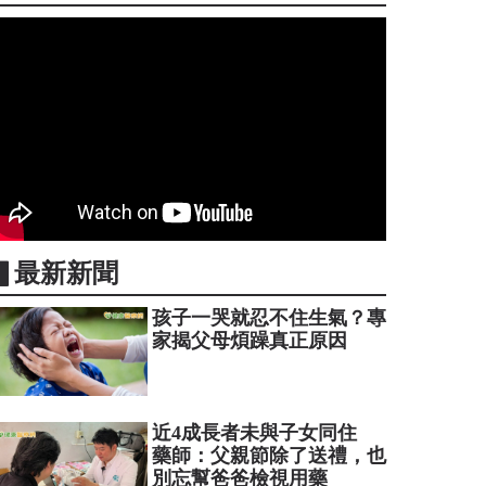
▋最新新聞
孩子一哭就忍不住生氣？專
家揭父母煩躁真正原因
近4成長者未與子女同住
藥師：父親節除了送禮，也
別忘幫爸爸檢視用藥