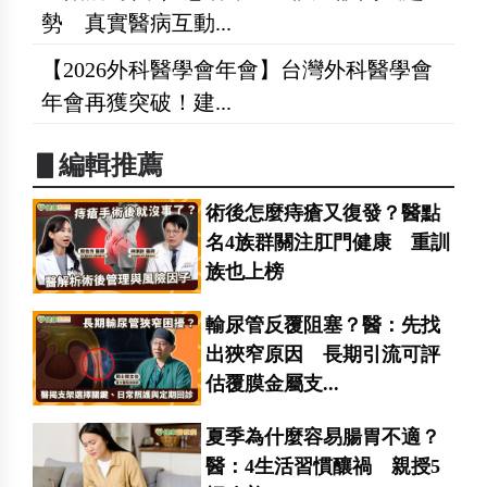
勢 真實醫病互動...
【2026外科醫學會年會】台灣外科醫學會
年會再獲突破！建...
▋編輯推薦
術後怎麼痔瘡又復發？醫點
名4族群關注肛門健康 重訓
族也上榜
輸尿管反覆阻塞？醫：先找
出狹窄原因 長期引流可評
估覆膜金屬支...
夏季為什麼容易腸胃不適？
醫：4生活習慣釀禍 親授5