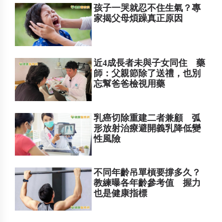
孩子一哭就忍不住生氣？專
家揭父母煩躁真正原因
近4成長者未與子女同住 藥
師：父親節除了送禮，也別
忘幫爸爸檢視用藥
乳癌切除重建二者兼顧 弧
形放射治療避開義乳降低變
性風險
不同年齡吊單槓要撐多久？
教練曝各年齡參考值 握力
也是健康指標