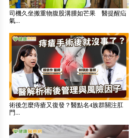
司機久坐搬重物腹股溝腫如芒果 醫提醒疝
氣...
術後怎麼痔瘡又復發？醫點名4族群關注肛
門...