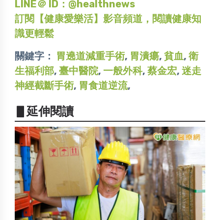
LINE＠ ID：@healthnews
訂閱【健康愛樂活】影音頻道，閱讀健康知
識更輕鬆
關鍵字：
胃遶道減重手術
,
胃潰瘍
,
貧血
,
衛
生福利部
,
臺中醫院
,
一般外科
,
蔡金宏
,
迷走
神經截斷手術
,
胃食道逆流
,
▋延伸閱讀