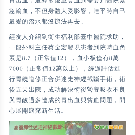
胃出血，還經常嚴重貧血到需要到醫院緊
急輸血，不但身體大受影響，連平時自己
最愛的潛水都沒辦法再去。
經友人介紹到衛生福利部臺中醫院求助，
一般外科主任蔡金宏發現患者到院時血色
素是8.7（正常值12），血小板僅有8萬
7000（正常值12萬以上），經過評估進
行胃繞道修正合併迷走神經截斷手術，術
後五天出院，成功解決術後營養吸收不良
與胃酸過多造成的胃出血與貧血問題，開
心展開窈窕新生活。