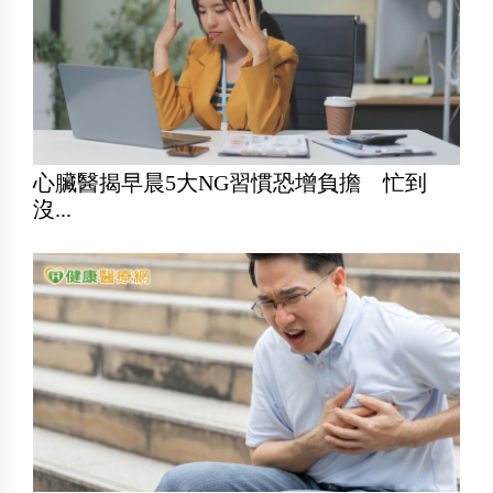
心臟醫揭早晨5大NG習慣恐增負擔 忙到
沒...