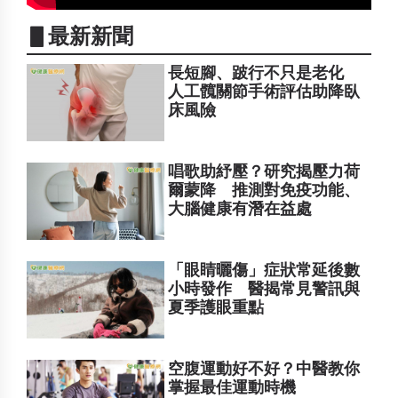
▋最新新聞
長短腳、跛行不只是老化
人工髖關節手術評估助降臥
床風險
唱歌助紓壓？研究揭壓力荷
爾蒙降 推測對免疫功能、
大腦健康有潛在益處
「眼睛曬傷」症狀常延後數
小時發作 醫揭常見警訊與
夏季護眼重點
空腹運動好不好？中醫教你
掌握最佳運動時機