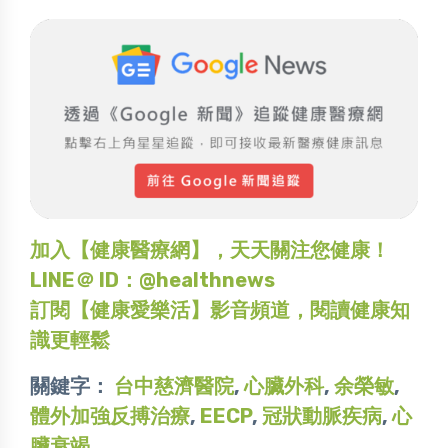
加入【健康醫療網】，天天關注您健康！
LINE＠ ID：@healthnews
訂閱【健康愛樂活】影音頻道，閱讀健康知
識更輕鬆
關鍵字：
台中慈濟醫院
,
心臟外科
,
余榮敏
,
體外加強反搏治療
,
EECP
,
冠狀動脈疾病
,
心
臟衰竭
,