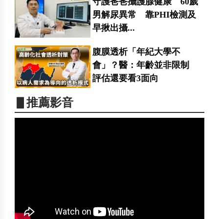
守護爸爸攝護腺健康 60歲
男解尿異常 靠PHI檢測及
早揪出攝...
腹膜透析「年紀大學不
會」？醫：年齡並非限制
評估還要看3面向
▋推薦影音