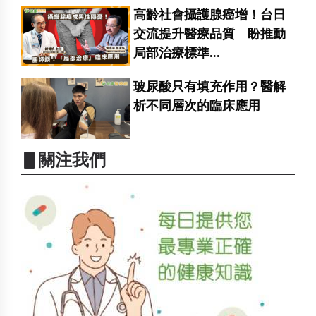
高齡社會攝護腺癌增！台日
交流提升醫療品質 盼推動
局部治療標準...
玻尿酸只有填充作用？醫解
析不同層次的臨床應用
▋關注我們