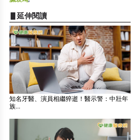
▋延伸閱讀
知名牙醫、演員相繼猝逝！醫示警：中壯年
族...