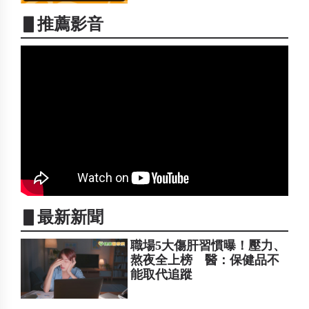
▋推薦影音
▋最新新聞
職場5大傷肝習慣曝！壓力、
熬夜全上榜 醫：保健品不
能取代追蹤