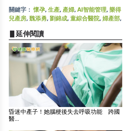
關鍵字：
懷孕
,
生產
,
產婦
,
AI智能管理
,
樂得
兒產房
,
魏添勇
,
劉錦成
,
童綜合醫院
,
婦產部
,
▋延伸閱讀
昏迷中產子！她腦梗後失去呼吸功能 跨國
醫...