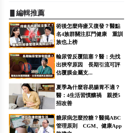
▋編輯推薦
術後怎麼痔瘡又復發？醫點
名4族群關注肛門健康 重訓
族也上榜
輸尿管反覆阻塞？醫：先找
出狹窄原因 長期引流可評
估覆膜金屬支...
夏季為什麼容易腸胃不適？
醫：4生活習慣釀禍 親授5
招改善
糖尿病怎麼控糖？醫揭ABC
管理原則 CGM、健康App