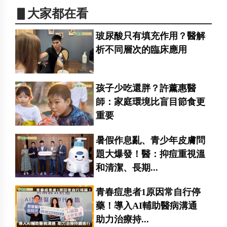
▋大家都在看
玻尿酸只有填充作用？醫解
析不同層次的臨床應用
孩子少吃還胖？許薰惠醫
師：家庭環境比盲目節食更
重要
暑假作息亂、青少年皮膚問
題大爆發！醫：抑痘重視溫
和清潔、長期...
青春痘患者1原因常自行停
藥！導入AI輔助醫病溝通
助力治療持...