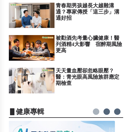
青春期男孩越長大越難溝
通？專家傳授「這三步」溝
通好招
被勸酒先考量心臟健康！醫
列酒精4大影響 宿醉期風險
更高
天天量血壓卻忽略眼壓？
醫：青光眼高風險族群應定
期檢查
▋健康專輯