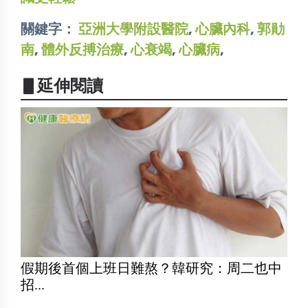
關鍵字：
亞洲大學附設醫院
,
心臟內科
,
郭勛
南
,
體外反搏治療
,
心衰竭
,
心臟病
,
▋延伸閱讀
假期後首個上班日難熬？韓研究：周二也中
招...