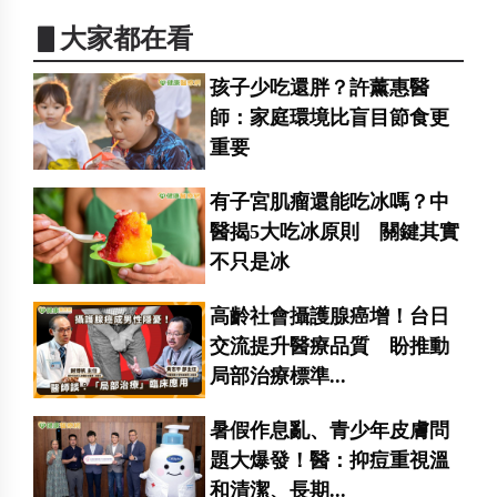
▋大家都在看
孩子少吃還胖？許薰惠醫
師：家庭環境比盲目節食更
重要
有子宮肌瘤還能吃冰嗎？中
醫揭5大吃冰原則 關鍵其實
不只是冰
高齡社會攝護腺癌增！台日
交流提升醫療品質 盼推動
局部治療標準...
暑假作息亂、青少年皮膚問
題大爆發！醫：抑痘重視溫
和清潔、長期...