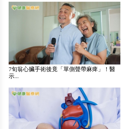
7旬翁心臟手術後竟「單側聲帶麻痺」！醫
示...