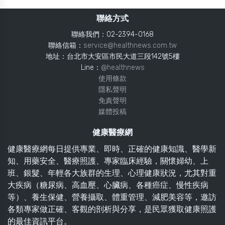
聯絡方式
聯絡我們：02-2394-0168
聯絡信箱：
service@healthnews.com.tw
地址：台北市大安區市民大道三段142號5樓
Line：
@healthnews
使用條款
隱私聲明
免責聲明
媒體投稿
健康醫療網
健康醫療網每日提供專業、即時、正確的健康知識、醫學新
知、用藥安全、醫療照護、專家臨床經驗，關懷婦幼、上
班、銀髮、年輕各大族群的生理、心理健康狀況，尤其對重
大疾病（糖尿病、高血壓、心臟病、各種癌症、慢性疾病
等）、養生保健、營養攝取、體重管理、減肥美容等，邀訪
各類專家做正確、客觀的剖析與分享，是民眾獲取健康照護
的最佳資訊平台。