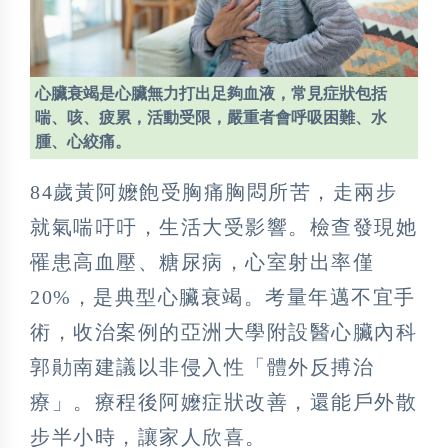
心臟衰竭是心臟無力打出足夠血液，常見症狀包括
喘、咳、疲累，活動受限，嚴重者會呼吸困難、水
腫、心絞痛。
84歲黃阿嬤飽受胸痛胸悶所苦，走兩步
就氣喘吁吁，生活大受影響。檢查發現她
罹患高血壓、糖尿病，心室射出率僅
20%，是典型心臟衰竭。考量年邁不宜手
術，收治案例的亞洲大學附設醫心臟內科
郭勛南建議以非侵入性「體外反搏治
療」。療程後阿嬤症狀改善，還能戶外散
步半小時，讓家人欣喜。