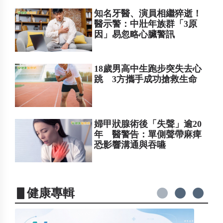
知名牙醫、演員相繼猝逝！
醫示警：中壯年族群「3原
因」易忽略心臟警訊
18歲男高中生跑步突失去心
跳 3方攜手成功搶救生命
婦甲狀腺術後「失聲」逾20
年 醫警告：單側聲帶麻痺
恐影響溝通與吞嚥
▋健康專輯