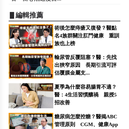
▋編輯推薦
術後怎麼痔瘡又復發？醫點
名4族群關注肛門健康 重訓
族也上榜
輸尿管反覆阻塞？醫：先找
出狹窄原因 長期引流可評
估覆膜金屬支...
夏季為什麼容易腸胃不適？
醫：4生活習慣釀禍 親授5
招改善
糖尿病怎麼控糖？醫揭ABC
管理原則 CGM、健康App