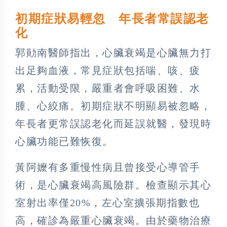
初期症狀易輕忽 年長者常誤認老
化
郭勛南醫師指出，心臟衰竭是心臟無力打
出足夠血液，常見症狀包括喘、咳、疲
累，活動受限，嚴重者會呼吸困難、水
腫、心絞痛。初期症狀不明顯易被忽略，
年長者更常誤認老化而延誤就醫，發現時
心臟功能已難恢復。
黃阿嬤有多重慢性病且曾接受心導管手
術，是心臟衰竭高風險群。檢查顯示其心
室射出率僅20%，左心室擴張期指數也
高，確診為嚴重心臟衰竭。由於藥物治療