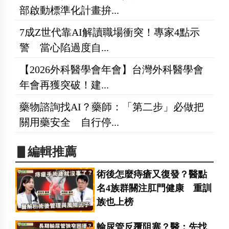
部啟動標準化計畫拚...
7成Z世代靠AI解讀職場衝突！專家4點示
警 當心陷過度自...
【2026外科醫學會年會】台灣外科醫學會
年會再獲突破！建...
藥物諮詢找AI？藥師：「第二步」必做把
關用藥安全 自行停...
▋編輯推薦
術後怎麼痔瘡又復發？醫點
名4族群關注肛門健康 重訓
族也上榜
輸尿管反覆阻塞？醫：先找