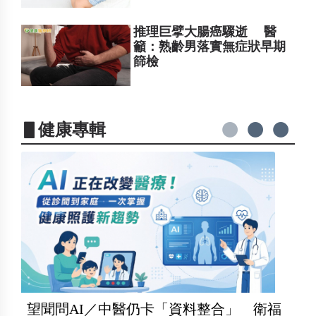
推理巨擘大腸癌驟逝 醫
籲：熟齡男落實無症狀早期
篩檢
▋健康專輯
望聞問AI／中醫仍卡「資料整合」 衛福