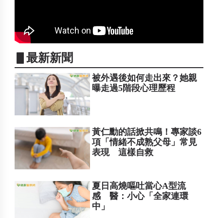
▋最新新聞
被外遇後如何走出來？她親
曝走過5階段心理歷程
黃仁勳的話掀共鳴！專家談6
項「情緒不成熟父母」常見
表現 這樣自救
夏日高燒嘔吐當心A型流
感 醫：小心「全家連環
中」