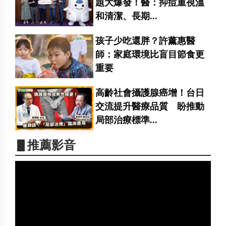
題大爆發！醫：抑痘重視溫
和清潔、長期...
孩子少吃還胖？許薰惠醫
師：家庭環境比盲目節食更
重要
高齡社會攝護腺癌增！台日
交流提升醫療品質 盼推動
局部治療標準...
▋推薦影音