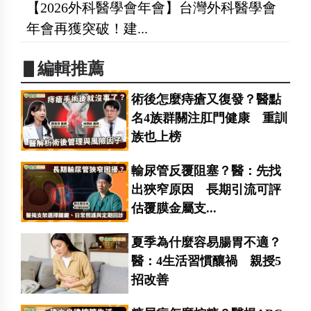
【2026外科醫學會年會】台灣外科醫學會
年會再獲突破！建...
▋編輯推薦
術後怎麼痔瘡又復發？醫點
名4族群關注肛門健康 重訓
族也上榜
輸尿管反覆阻塞？醫：先找
出狹窄原因 長期引流可評
估覆膜金屬支...
夏季為什麼容易腸胃不適？
醫：4生活習慣釀禍 親授5
招改善