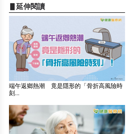
▋延伸閱讀
端午返鄉熱潮 竟是隱形的「骨折高風險時
刻...