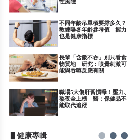
性風險
不同年齡吊單槓要撐多久？
教練曝各年齡參考值 握力
也是健康指標
長輩「含飯不吞」別只看食
物質地 研究：嗅覺刺激可
能與吞嚥反應有關
職場5大傷肝習慣曝！壓力、
熬夜全上榜 醫：保健品不
能取代追蹤
▋健康專輯