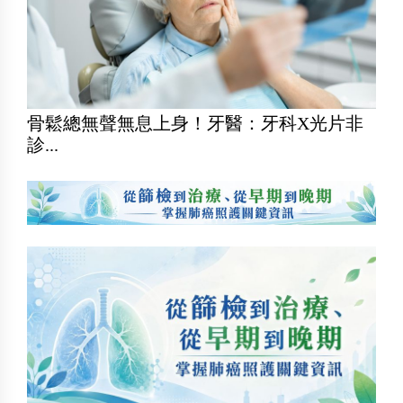
骨鬆總無聲無息上身！牙醫：牙科X光片非
診...