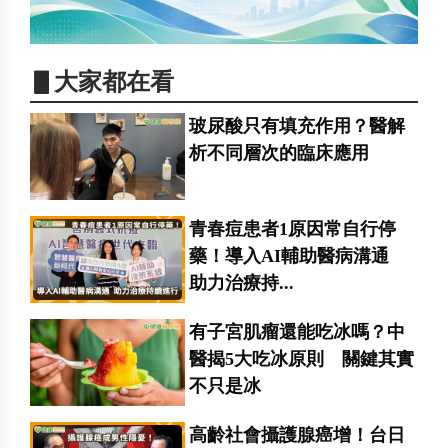
▋大家都在看
玻尿酸只有填充作用？醫解
析不同層次的臨床應用
青春痘患者1原因常自行停
藥！導入AI輔助醫病溝通
助力治療持...
有子宮肌瘤還能吃冰嗎？中
醫揭5大吃冰原則 關鍵其實
不只是冰
高齡社會攝護腺癌增！台日