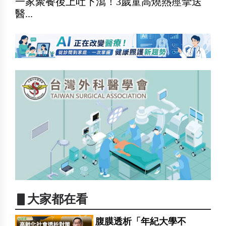
一家聚餐後上吐下瀉！3歲童高燒熱痙攣送
醫...
▋大家都在看
腹膜透析「年紀大學不