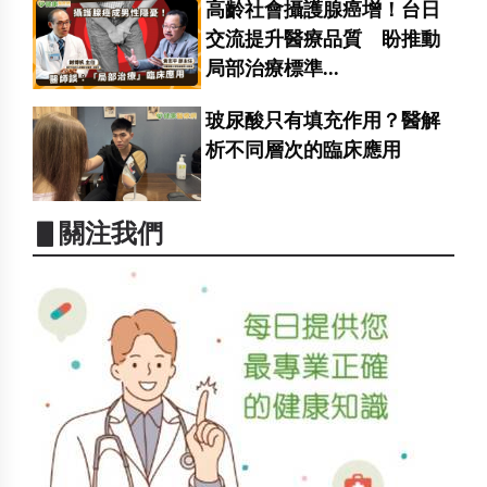
高齡社會攝護腺癌增！台日
交流提升醫療品質 盼推動
局部治療標準...
玻尿酸只有填充作用？醫解
析不同層次的臨床應用
▋關注我們