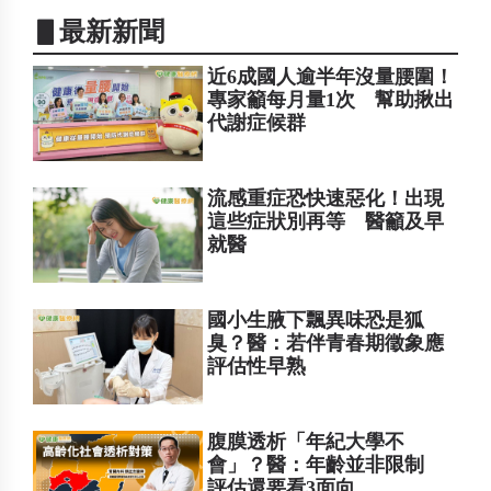
▋最新新聞
近6成國人逾半年沒量腰圍！
專家籲每月量1次 幫助揪出
代謝症候群
流感重症恐快速惡化！出現
這些症狀別再等 醫籲及早
就醫
國小生腋下飄異味恐是狐
臭？醫：若伴青春期徵象應
評估性早熟
腹膜透析「年紀大學不
會」？醫：年齡並非限制
評估還要看3面向