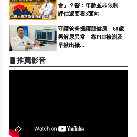
會」？醫：年齡並非限制
評估還要看3面向
守護爸爸攝護腺健康 60歲
男解尿異常 靠PHI檢測及
早揪出攝...
▋推薦影音