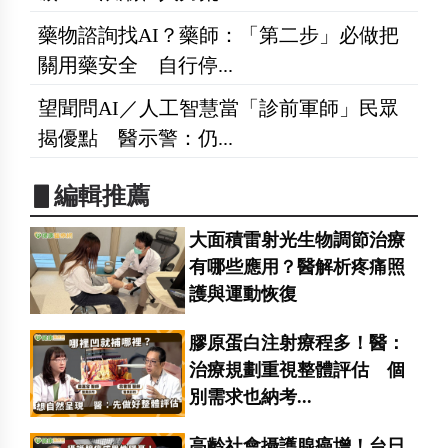
藥物諮詢找AI？藥師：「第二步」必做把
關用藥安全 自行停...
望聞問AI／人工智慧當「診前軍師」民眾
揭優點 醫示警：仍...
▋編輯推薦
大面積雷射光生物調節治療
有哪些應用？醫解析疼痛照
護與運動恢復
膠原蛋白注射療程多！醫：
治療規劃重視整體評估 個
別需求也納考...
高齡社會攝護腺癌增！台日