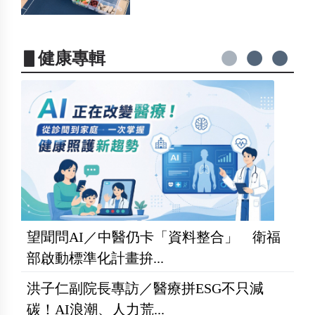
▋健康專輯
望聞問AI／中醫仍卡「資料整合」 衛福
部啟動標準化計畫拚...
洪子仁副院長專訪／醫療拼ESG不只減
碳！AI浪潮、人力荒...