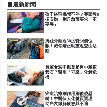
▋最新新聞
孩子搭飛機鬧不停？專家教6
招安撫 別只急著要求「不
要哭」
拇趾外翻近30度變回個位
數！截骨矯正助重返登山活
動
長輩食慾不振竟是胃中藏植
糞石？醫用「可樂」化解危
機
癌症治療副作用別傻傻忍
耐！中醫個人化體質調理
助癌友緩解疲憊與不適