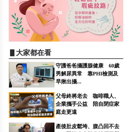
▋大家都在看
守護爸爸攝護腺健康 60歲
男解尿異常 靠PHI檢測及
早揪出攝...
父母終將老去 咖啡職人、
企業攜手公益 陪自閉症家
庭走更遠
產後肚皮鬆垮、腹凸回不去