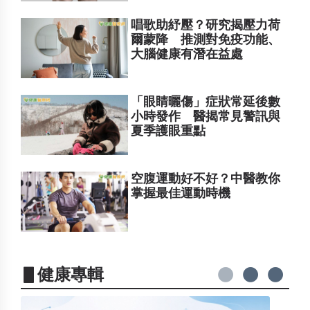
唱歌助紓壓？研究揭壓力荷
爾蒙降 推測對免疫功能、
大腦健康有潛在益處
「眼睛曬傷」症狀常延後數
小時發作 醫揭常見警訊與
夏季護眼重點
空腹運動好不好？中醫教你
掌握最佳運動時機
▋健康專輯