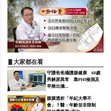
▋大家都在看
守護爸爸攝護腺健康 60歲
男解尿異常 靠PHI檢測及
早揪出攝...
腹膜透析「年紀大學不
會」？醫：年齡並非限制