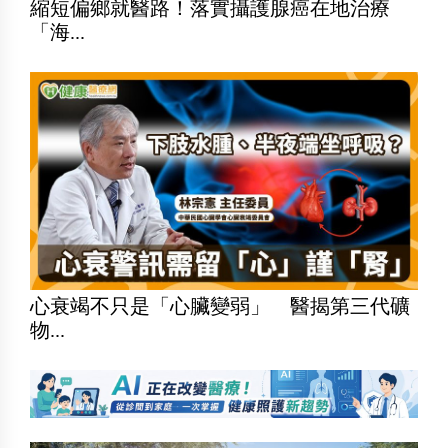
縮短偏鄉就醫路！落實攝護腺癌在地治療
「海...
心衰竭不只是「心臟變弱」 醫揭第三代礦
物...