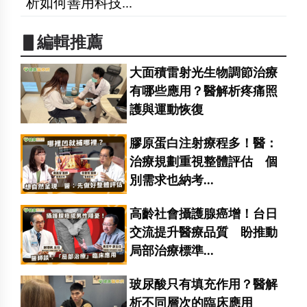
析如何善用科技...
▋編輯推薦
大面積雷射光生物調節治療
有哪些應用？醫解析疼痛照
護與運動恢復
膠原蛋白注射療程多！醫：
治療規劃重視整體評估 個
別需求也納考...
高齡社會攝護腺癌增！台日
交流提升醫療品質 盼推動
局部治療標準...
玻尿酸只有填充作用？醫解
析不同層次的臨床應用