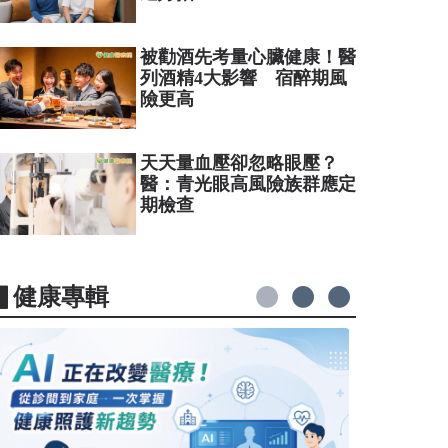
被勸酒先考量心臟健康！醫
列酒精4大影響 宿醉期風
險更高
天天量血壓卻忽略眼壓？
醫：青光眼高風險族群應定
期檢查
▋健康專輯