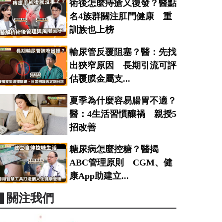
術後怎麼痔瘡又復發？醫點
名4族群關注肛門健康 重
訓族也上榜
輸尿管反覆阻塞？醫：先找
出狹窄原因 長期引流可評
估覆膜金屬支...
夏季為什麼容易腸胃不適？
醫：4生活習慣釀禍 親授5
招改善
糖尿病怎麼控糖？醫揭
ABC管理原則 CGM、健
康App助建立...
▋關注我們