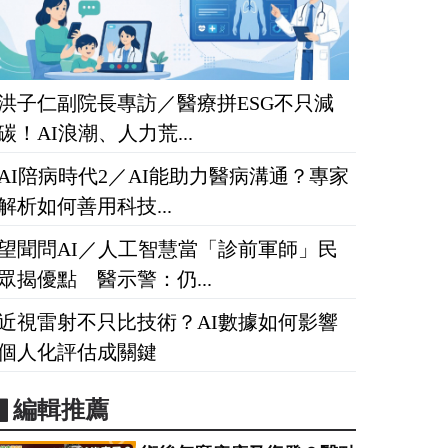
洪子仁副院長專訪／醫療拼ESG不只減
碳！AI浪潮、人力荒...
AI陪病時代2／AI能助力醫病溝通？專家
解析如何善用科技...
望聞問AI／人工智慧當「診前軍師」民
眾揭優點 醫示警：仍...
近視雷射不只比技術？AI數據如何影響
個人化評估成關鍵
▋編輯推薦