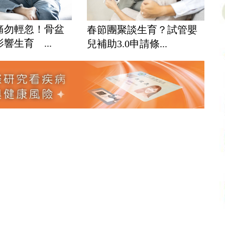
痛勿輕忽！骨盆
春節團聚談生育？試管嬰
響生育 ...
兒補助3.0申請條...