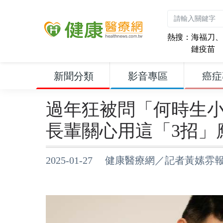
熱搜：
海福刀
、
鏈疫苗
新聞分類
影音專區
癌症
過年狂被問「何時生
長輩關心用這「3招」
2025-01-27 健康醫療網／記者黃嫊雰