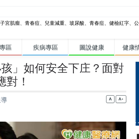
子宮肌瘤
、
青春痘
、
兒童減重
、
玻尿酸
、
青春痘
、
健檢紅字
、
公
專區
疾病專區
圖說健康
健康
小孩」如何安全下庄？面對
應對！
報導
+