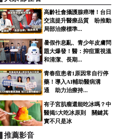
高齡社會攝護腺癌增！台日
交流提升醫療品質 盼推動
局部治療標準...
暑假作息亂、青少年皮膚問
題大爆發！醫：抑痘重視溫
和清潔、長期...
青春痘患者1原因常自行停
藥！導入AI輔助醫病溝
通 助力治療持...
有子宮肌瘤還能吃冰嗎？中
醫揭5大吃冰原則 關鍵其
實不只是冰
▋推薦影音