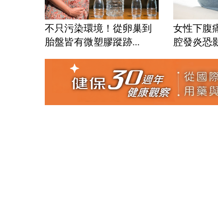
不只污染環境！從卵巢到
女性下腹
胎盤皆有微塑膠蹤跡...
腔發炎恐影