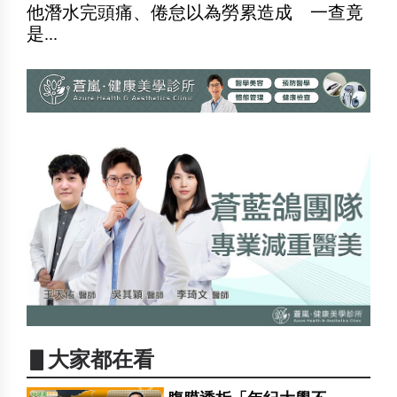
他潛水完頭痛、倦怠以為勞累造成 一查竟
是...
▋大家都在看