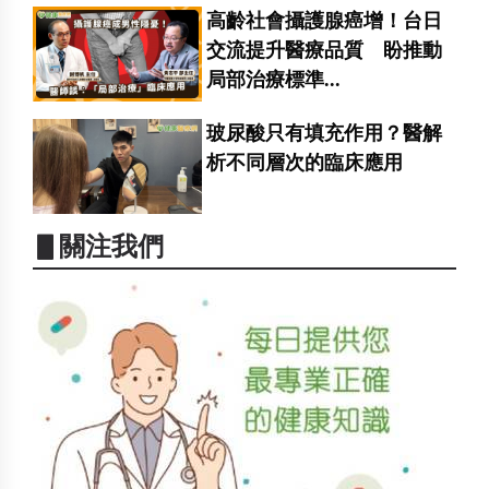
高齡社會攝護腺癌增！台日
交流提升醫療品質 盼推動
局部治療標準...
玻尿酸只有填充作用？醫解
析不同層次的臨床應用
▋關注我們