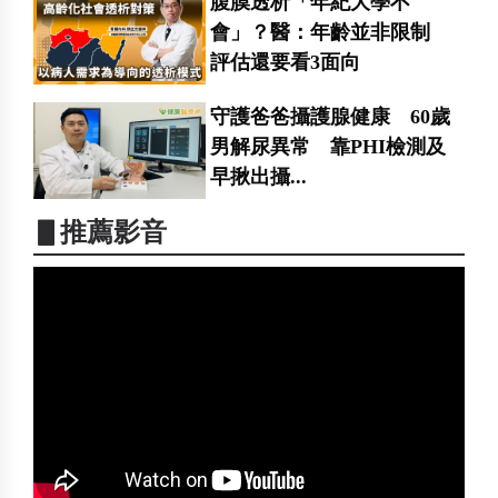
腹膜透析「年紀大學不
會」？醫：年齡並非限制
評估還要看3面向
守護爸爸攝護腺健康 60歲
男解尿異常 靠PHI檢測及
早揪出攝...
▋推薦影音