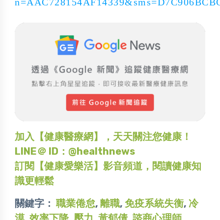
n=AAC728154AF14339&sms=D7C906BCB
加入【健康醫療網】，天天關注您健康！
LINE＠ ID：@healthnews
訂閱【健康愛樂活】影音頻道，閱讀健康知
識更輕鬆
關鍵字：
職業倦怠
,
離職
,
免疫系統失衡
,
冷
漠
,
效率下降
,
壓力
,
黃郁倩
,
諮商心理師
,