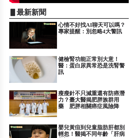
▋最新新聞
心情不好找AI聊天可以嗎？
專家提醒：別忽略4大警訊
健檢腎功能正常別大意！
醫：蛋白尿異常恐是洗腎警
訊
瘦瘦針不只減重還有防癌潛
力？臺大醫揭肥胖族群用
藥 肥胖相關癌症風險降
嬰兒黃疸到兒童脂肪肝都別
輕忽！醫揭不同年齡「肝病