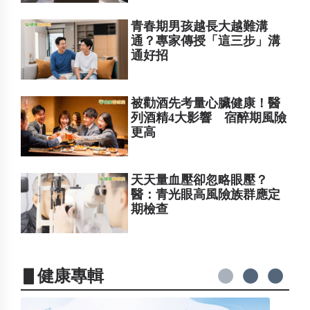
青春期男孩越長大越難溝
通？專家傳授「這三步」溝
通好招
被勸酒先考量心臟健康！醫
列酒精4大影響 宿醉期風險
更高
天天量血壓卻忽略眼壓？
醫：青光眼高風險族群應定
期檢查
▋健康專輯