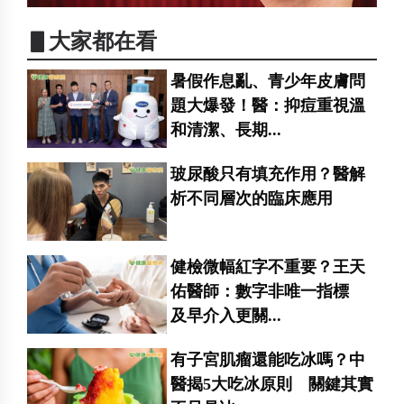
▋大家都在看
暑假作息亂、青少年皮膚問
題大爆發！醫：抑痘重視溫
和清潔、長期...
玻尿酸只有填充作用？醫解
析不同層次的臨床應用
健檢微幅紅字不重要？王天
佑醫師：數字非唯一指標
及早介入更關...
有子宮肌瘤還能吃冰嗎？中
醫揭5大吃冰原則 關鍵其實