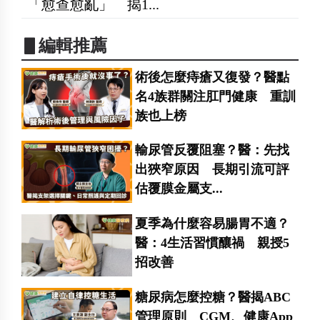
「愈查愈亂」 揭1...
▋編輯推薦
術後怎麼痔瘡又復發？醫點
名4族群關注肛門健康 重訓
族也上榜
輸尿管反覆阻塞？醫：先找
出狹窄原因 長期引流可評
估覆膜金屬支...
夏季為什麼容易腸胃不適？
醫：4生活習慣釀禍 親授5
招改善
糖尿病怎麼控糖？醫揭ABC
管理原則 CGM、健康App