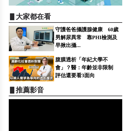
▋大家都在看
守護爸爸攝護腺健康 60歲
男解尿異常 靠PHI檢測及
早揪出攝...
腹膜透析「年紀大學不
會」？醫：年齡並非限制
評估還要看3面向
▋推薦影音