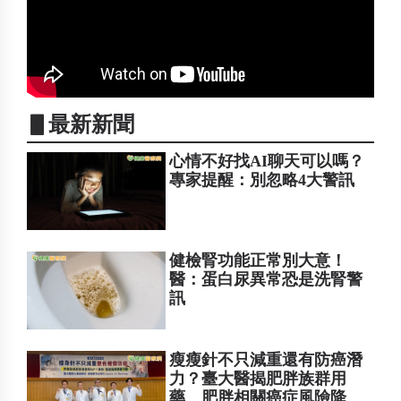
▋最新新聞
心情不好找AI聊天可以嗎？
專家提醒：別忽略4大警訊
健檢腎功能正常別大意！
醫：蛋白尿異常恐是洗腎警
訊
瘦瘦針不只減重還有防癌潛
力？臺大醫揭肥胖族群用
藥 肥胖相關癌症風險降