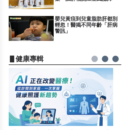
嬰兒黃疸到兒童脂肪肝都別
輕忽！醫揭不同年齡「肝病
警訊」
▋健康專輯