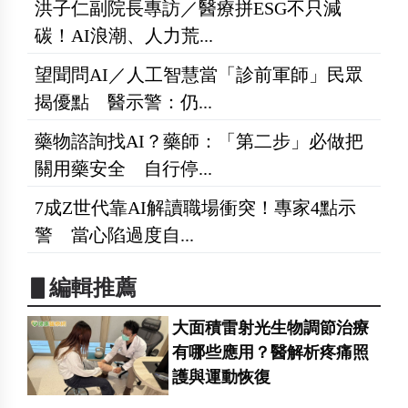
洪子仁副院長專訪／醫療拼ESG不只減
碳！AI浪潮、人力荒...
望聞問AI／人工智慧當「診前軍師」民眾
揭優點 醫示警：仍...
藥物諮詢找AI？藥師：「第二步」必做把
關用藥安全 自行停...
7成Z世代靠AI解讀職場衝突！專家4點示
警 當心陷過度自...
▋編輯推薦
大面積雷射光生物調節治療
有哪些應用？醫解析疼痛照
護與運動恢復