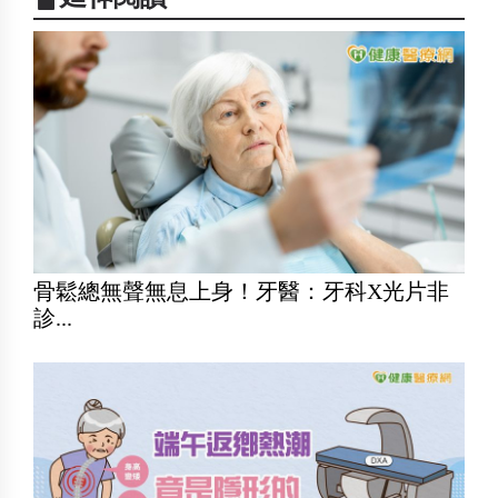
骨鬆總無聲無息上身！牙醫：牙科X光片非
診...