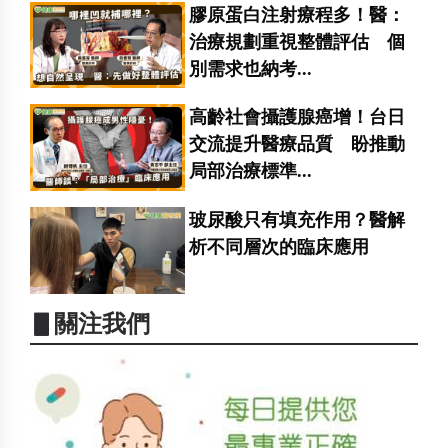
膠原蛋白注射療程多！醫：
治療規劃重視整體評估 個
別需求也納考...
高齡社會攝護腺癌增！台日
交流提升醫療品質 盼推動
局部治療標準...
玻尿酸只有填充作用？醫解
析不同層次的臨床應用
▋關注我們