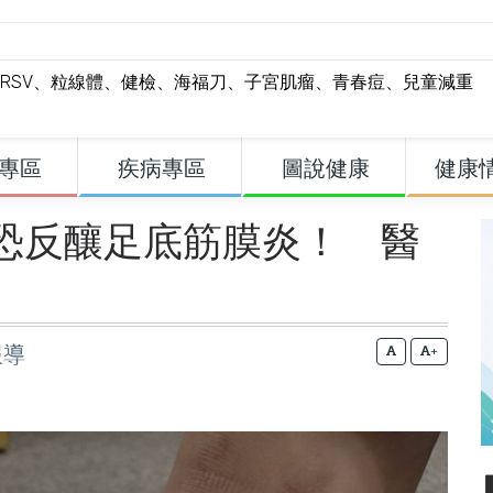
RSV
、
粒線體
、
健檢
、
海福刀
、
子宮肌瘤
、
青春痘
、
兒童減重
專區
疾病專區
圖說健康
健康
恐反釀足底筋膜炎！ 醫
報導
+