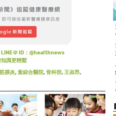
＠ ID：@healthnews
康知識更輕鬆
筋膜炎
,
童綜合醫院
,
骨科部
,
王叔昂
,