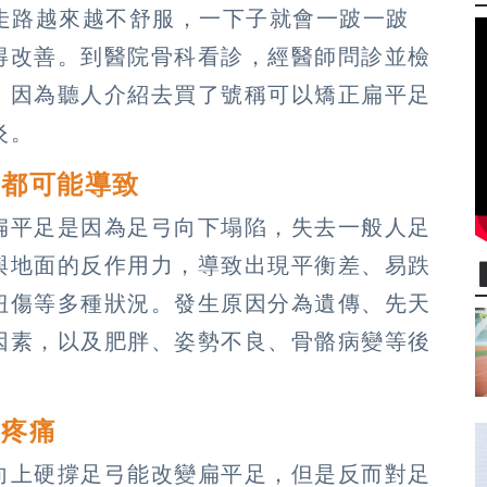
走路越來越不舒服，一下子就會一跛一跛
得改善。到醫院骨科看診，經醫師問診並檢
，因為聽人介紹去買了號稱可以矯正扁平足
炎。
因都可能導致
扁平足是因為足弓向下塌陷，失去一般人足
與地面的反作用力，導致出現平衡差、易跌
扭傷等多種狀況。發生原因分為遺傳、先天
因素，以及肥胖、姿勢不良、骨骼病變等後
引疼痛
向上硬撐足弓能改變扁平足，但是反而對足