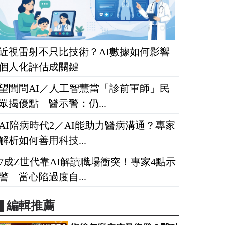
近視雷射不只比技術？AI數據如何影響
個人化評估成關鍵
望聞問AI／人工智慧當「診前軍師」民
眾揭優點 醫示警：仍...
AI陪病時代2／AI能助力醫病溝通？專家
解析如何善用科技...
7成Z世代靠AI解讀職場衝突！專家4點示
警 當心陷過度自...
▋編輯推薦