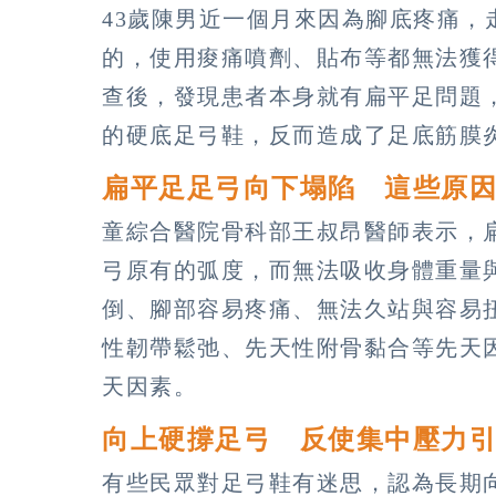
43歲陳男近一個月來因為腳底疼痛，
的，使用痠痛噴劑、貼布等都無法獲
查後，發現患者本身就有扁平足問題
的硬底足弓鞋，反而造成了足底筋膜
扁平足足弓向下塌陷 這些原
童綜合醫院骨科部王叔昂醫師表示，
弓原有的弧度，而無法吸收身體重量
倒、腳部容易疼痛、無法久站與容易
性韌帶鬆弛、先天性附骨黏合等先天
天因素。
向上硬撐足弓 反使集中壓力
有些民眾對足弓鞋有迷思，認為長期