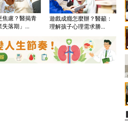
更焦慮？醫揭青
遊戲成癮怎麼辦？醫籲：
失落期」...
理解孩子心理需求勝...