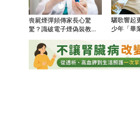
驪歌響起
喪屍煙彈頻傳家長心驚
少年「畢業
驚？識破電子煙偽裝教...