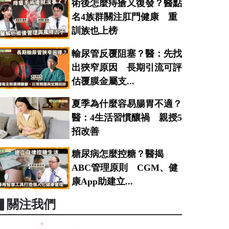
術後怎麼痔瘡又復發？醫點
名4族群關注肛門健康 重
訓族也上榜
輸尿管反覆阻塞？醫：先找
出狹窄原因 長期引流可評
估覆膜金屬支...
夏季為什麼容易腸胃不適？
醫：4生活習慣釀禍 親授5
招改善
糖尿病怎麼控糖？醫揭
ABC管理原則 CGM、健
康App助建立...
▋關注我們