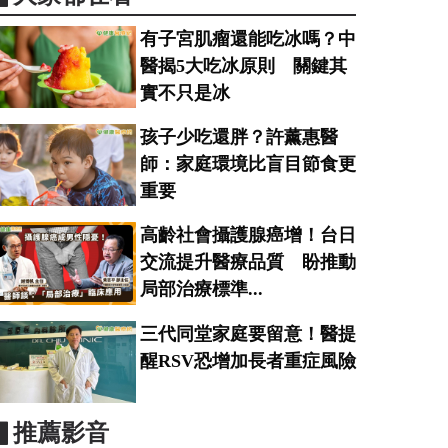
有子宮肌瘤還能吃冰嗎？中
醫揭5大吃冰原則 關鍵其
實不只是冰
孩子少吃還胖？許薰惠醫
師：家庭環境比盲目節食更
重要
高齡社會攝護腺癌增！台日
交流提升醫療品質 盼推動
局部治療標準...
三代同堂家庭要留意！醫提
醒RSV恐增加長者重症風險
▋推薦影音