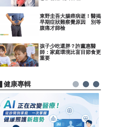
東野圭吾大腸癌病逝！醫揭
早期症狀難察覺原因 別等
腹痛才篩檢
孩子少吃還胖？許薰惠醫
師：家庭環境比盲目節食更
重要
▋健康專輯