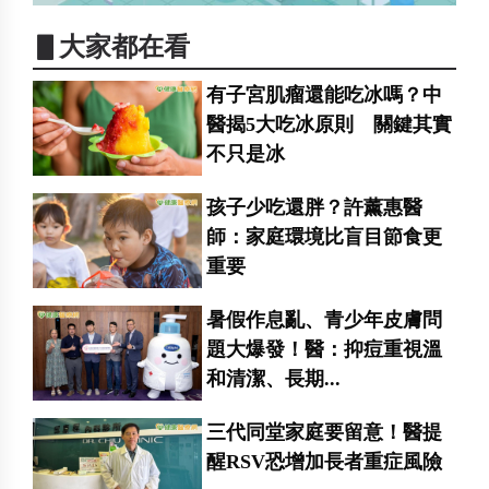
▋大家都在看
有子宮肌瘤還能吃冰嗎？中
醫揭5大吃冰原則 關鍵其實
不只是冰
孩子少吃還胖？許薰惠醫
師：家庭環境比盲目節食更
重要
暑假作息亂、青少年皮膚問
題大爆發！醫：抑痘重視溫
和清潔、長期...
三代同堂家庭要留意！醫提
醒RSV恐增加長者重症風險