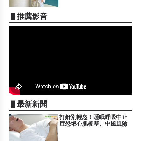
▋推薦影音
▋最新新聞
打鼾別輕忽！睡眠呼吸中止
症恐增心肌梗塞、中風風險