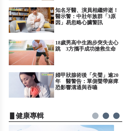
知名牙醫、演員相繼猝逝！
醫示警：中壯年族群「3原
因」易忽略心臟警訊
18歲男高中生跑步突失去心
跳 3方攜手成功搶救生命
婦甲狀腺術後「失聲」逾20
年 醫警告：單側聲帶麻痺
恐影響溝通與吞嚥
▋健康專輯