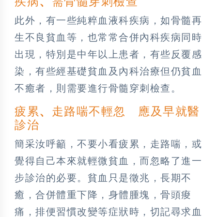
疾病
、
需骨髓穿刺檢查
此外，有一些純粹血液科疾病，如骨髓再
生不良貧血等，也常常合併內科疾病同時
出現，特別是中年以上患者，有些反覆感
染，有些經基礎貧血及內科治療但仍貧血
不癒者，則需要進行骨髓穿刺檢查。
疲累
、
走路喘不輕忽 應及早就醫
診治
簡采汝呼籲，不要小看疲累，走路喘，或
覺得自己本來就輕微貧血，而忽略了進一
步診治的必要。貧血只是徵兆，長期不
癒，合併體重下降，身體腫塊，骨頭痠
痛，排便習慣改變等症狀時，切記尋求血