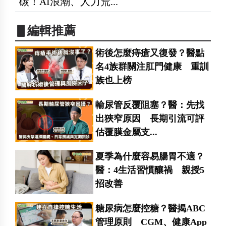
碳！AI浪潮、人力荒...
▋編輯推薦
術後怎麼痔瘡又復發？醫點
名4族群關注肛門健康 重訓
族也上榜
輸尿管反覆阻塞？醫：先找
出狹窄原因 長期引流可評
估覆膜金屬支...
夏季為什麼容易腸胃不適？
醫：4生活習慣釀禍 親授5
招改善
糖尿病怎麼控糖？醫揭ABC
管理原則 CGM、健康App