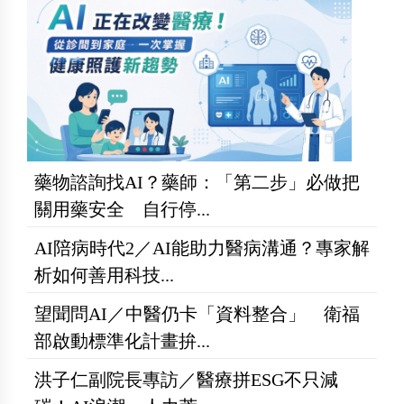
藥物諮詢找AI？藥師：「第二步」必做把
關用藥安全 自行停...
AI陪病時代2／AI能助力醫病溝通？專家解
析如何善用科技...
望聞問AI／中醫仍卡「資料整合」 衛福
部啟動標準化計畫拚...
洪子仁副院長專訪／醫療拼ESG不只減