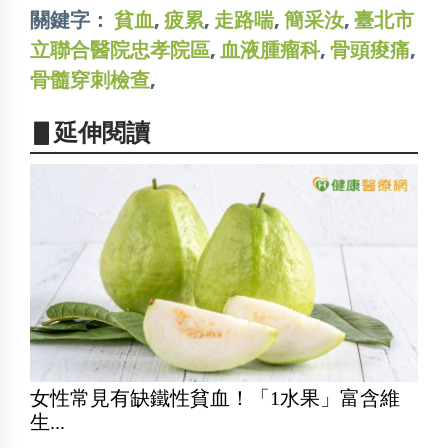
關鍵字：
貧血
,
疲累
,
走路喘
,
簡采汝
,
臺北市
立聯合醫院忠孝院區
,
血液腫瘤科
,
骨頭痠痛
,
骨髓穿刺檢查
,
▋延伸閱讀
女性常見有缺鐵性貧血！「1水果」富含維
生...