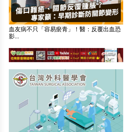
血友病不只「容易瘀青」！醫：反覆出血恐
影...