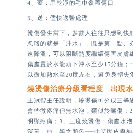
4、蓋：用乾淨的毛巾覆蓋傷口
5、送：儘快送醫處理
燙傷發生當下，多數人往往只想到快
忽略的就是「沖水」，既是第一點、
速降溫，可以阻斷熱度繼續傷害皮膚
傷處置於水龍頭下沖水至少15分鐘
以微加熱水至20度左右，避免身體失
燒燙傷治療分級看程度 出現
王冠智主任說明，燒燙傷可分成三等
會些微疼痛但無水泡，類似於曬傷；
明顯疼痛；3、三度燒燙傷：傷處水
深黃、白、黑之顏色──此時因皮膚