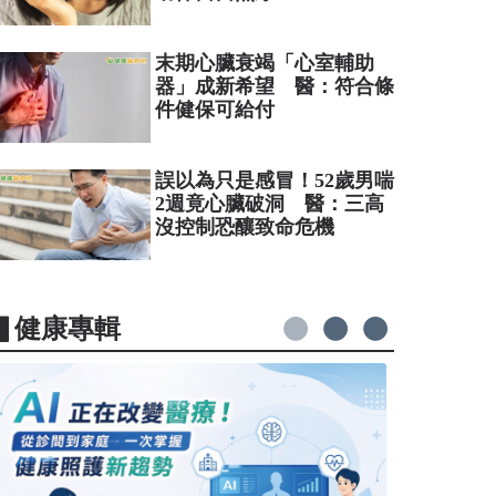
末期心臟衰竭「心室輔助
器」成新希望 醫：符合條
件健保可給付
誤以為只是感冒！52歲男喘
2週竟心臟破洞 醫：三高
沒控制恐釀致命危機
▋健康專輯