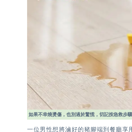
如果不幸燒燙傷，也別過於驚慌，切記按急救步
一位男性想將滷好的豬腳端到餐廳享