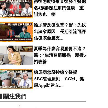
術後怎麼痔瘡又復發？醫點
名4族群關注肛門健康 重
訓族也上榜
輸尿管反覆阻塞？醫：先找
出狹窄原因 長期引流可評
估覆膜金屬支...
夏季為什麼容易腸胃不適？
醫：4生活習慣釀禍 親授5
招改善
糖尿病怎麼控糖？醫揭
ABC管理原則 CGM、健
康App助建立...
▋關注我們