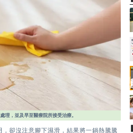
驟處理，並及早至醫療院所接受治療。
用，卻沒注意腳下濕滑，結果將一鍋熱騰騰