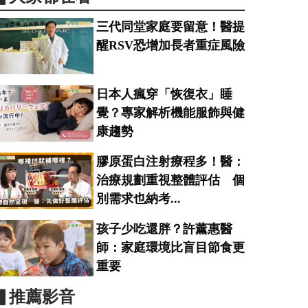
三代同堂家庭要留意！醫提
醒RSV恐增加長者重症風險
日本人瘋穿「恢復衣」睡
覺？專家解析機能服飾與健
康趨勢
膠原蛋白注射療程多！醫：
治療規劃重視整體評估 個
別需求也納考...
孩子少吃還胖？許薰惠醫
師：家庭環境比盲目節食更
重要
▋推薦影音