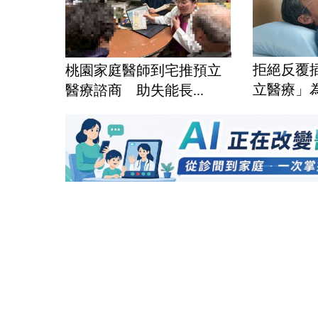
拒絕反覆
桃園家庭醫師到宅推預立
立醫療」為
醫療諮商 助失能長...