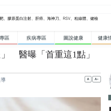
標靶
、
膠原蛋白注射
、
肝癌
、
海神刀
、
RSV
、
粒線體
、
健檢
專區
疾病專區
圖說健康
健康
」 醫曝「首重這1點」
報導
+