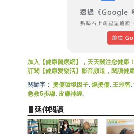
加入【健康醫療網】，天天關注您健康！LINE
訂閱【健康愛樂活】影音頻道，閱讀健
關鍵字：
燙傷環境因子
,
燒燙傷
,
王冠智
,
急救5步驟
,
皮膚神經
,
▋延伸閱讀