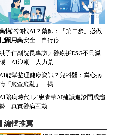
藥物諮詢找AI？藥師：「第二步」必做
把關用藥安全 自行停...
洪子仁副院長專訪／醫療拼ESG不只減
碳！AI浪潮、人力荒...
AI能幫整理健康資訊？兒科醫：當心病
情「愈查愈亂」 揭1...
AI陪病時代1／患者帶AI建議進診間成趨
勢 真實醫病互動...
▋編輯推薦