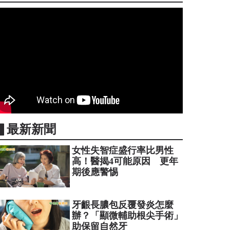
▋最新新聞
女性失智症盛行率比男性
高！醫揭4可能原因 更年
期後應警惕
牙齦長膿包反覆發炎怎麼
辦？「顯微輔助根尖手術」
助保留自然牙