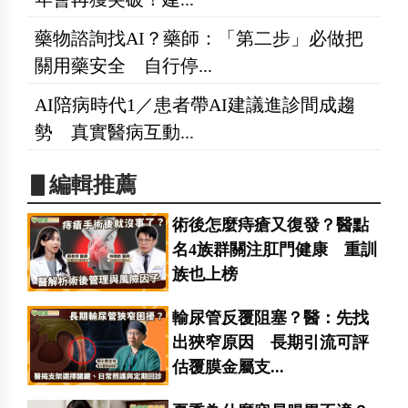
藥物諮詢找AI？藥師：「第二步」必做把
關用藥安全 自行停...
AI陪病時代1／患者帶AI建議進診間成趨
勢 真實醫病互動...
▋編輯推薦
術後怎麼痔瘡又復發？醫點
名4族群關注肛門健康 重訓
族也上榜
輸尿管反覆阻塞？醫：先找
出狹窄原因 長期引流可評
估覆膜金屬支...