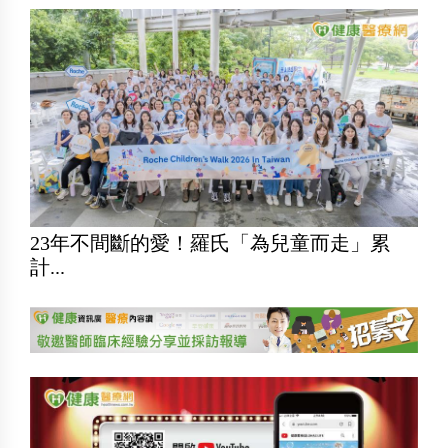
23年不間斷的愛！羅氏「為兒童而走」累
計...