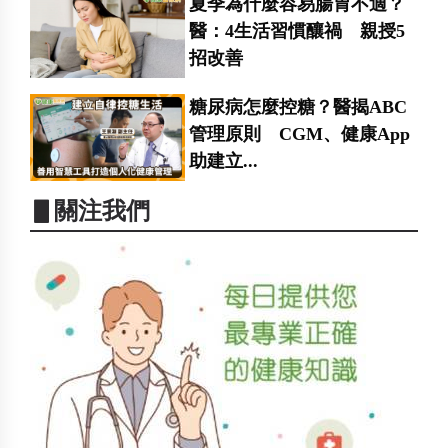
夏季為什麼容易腸胃不適？
醫：4生活習慣釀禍 親授5
招改善
糖尿病怎麼控糖？醫揭ABC
管理原則 CGM、健康App
助建立...
▋關注我們