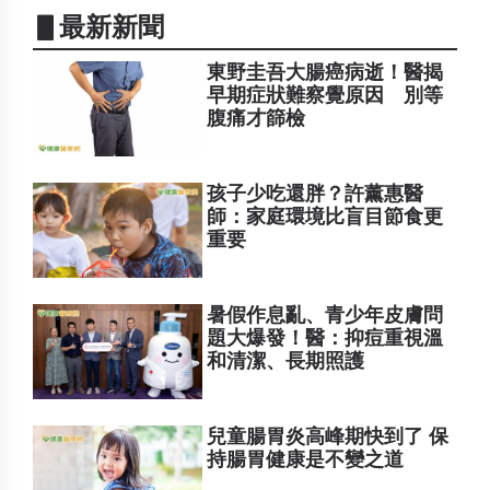
▋最新新聞
東野圭吾大腸癌病逝！醫揭
早期症狀難察覺原因 別等
腹痛才篩檢
孩子少吃還胖？許薰惠醫
師：家庭環境比盲目節食更
重要
暑假作息亂、青少年皮膚問
題大爆發！醫：抑痘重視溫
和清潔、長期照護
兒童腸胃炎高峰期快到了 保
持腸胃健康是不變之道