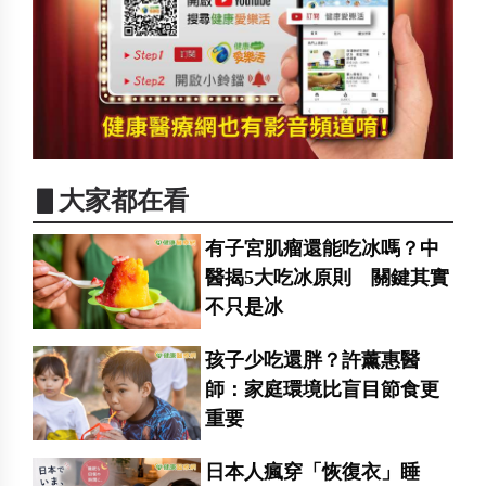
▋大家都在看
有子宮肌瘤還能吃冰嗎？中
醫揭5大吃冰原則 關鍵其實
不只是冰
孩子少吃還胖？許薰惠醫
師：家庭環境比盲目節食更
重要
日本人瘋穿「恢復衣」睡