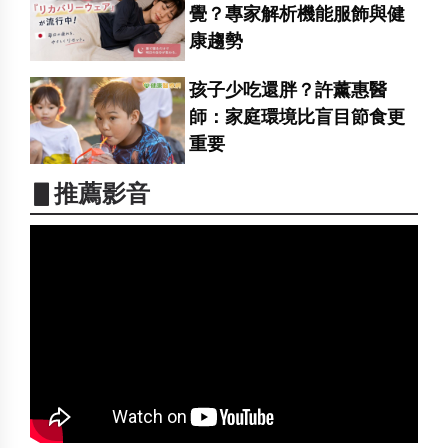
覺？專家解析機能服飾與健
康趨勢
孩子少吃還胖？許薰惠醫
師：家庭環境比盲目節食更
重要
▋推薦影音