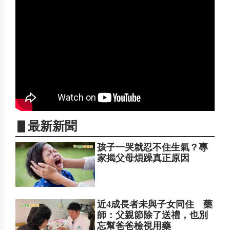
▋最新新聞
孩子一哭就忍不住生氣？專
家揭父母煩躁真正原因
近4成長者未與子女同住 藥
師：父親節除了送禮，也別
忘幫爸爸檢視用藥