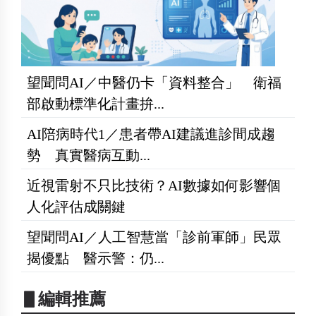
望聞問AI／中醫仍卡「資料整合」 衛福
部啟動標準化計畫拚...
AI陪病時代1／患者帶AI建議進診間成趨
勢 真實醫病互動...
近視雷射不只比技術？AI數據如何影響個
人化評估成關鍵
望聞問AI／人工智慧當「診前軍師」民眾
揭優點 醫示警：仍...
▋編輯推薦