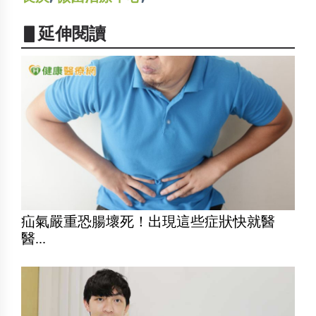
▋延伸閱讀
疝氣嚴重恐腸壞死！出現這些症狀快就醫
醫...