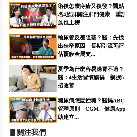
術後怎麼痔瘡又復發？醫點
名4族群關注肛門健康 重訓
族也上榜
輸尿管反覆阻塞？醫：先找
出狹窄原因 長期引流可評
估覆膜金屬支...
夏季為什麼容易腸胃不適？
醫：4生活習慣釀禍 親授5
招改善
糖尿病怎麼控糖？醫揭ABC
管理原則 CGM、健康App
助建立...
▋關注我們