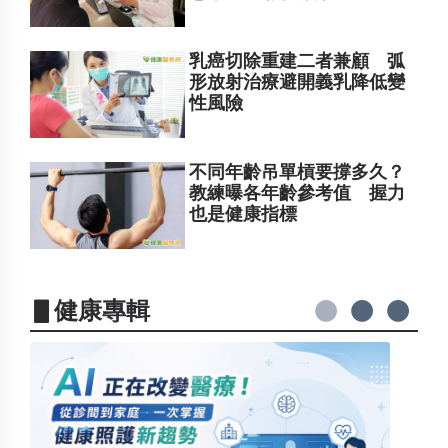
乳癌切除重建二者兼顧 弧
形放射治療避開義乳降低變
性風險
不同年齡吊單槓要撐多久？
教練曝各年齡參考值 握力
也是健康指標
▋健康專輯