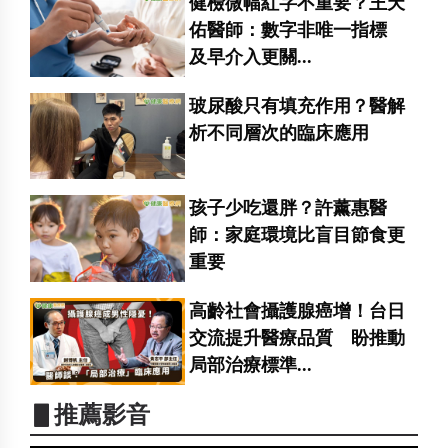
健檢微幅紅字不重要？王天
佑醫師：數字非唯一指標
及早介入更關...
玻尿酸只有填充作用？醫解
析不同層次的臨床應用
孩子少吃還胖？許薰惠醫
師：家庭環境比盲目節食更
重要
高齡社會攝護腺癌增！台日
交流提升醫療品質 盼推動
局部治療標準...
▋推薦影音