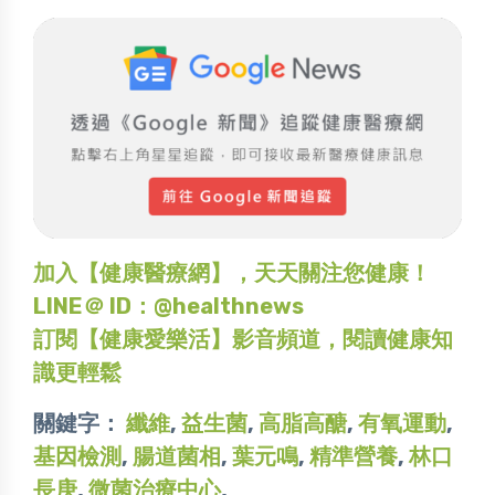
加入【健康醫療網】，天天關注您健康！
LINE＠ ID：@healthnews
訂閱【健康愛樂活】影音頻道，閱讀健康知
識更輕鬆
關鍵字：
纖維
,
益生菌
,
高脂高醣
,
有氧運動
,
基因檢測
,
腸道菌相
,
葉元鳴
,
精準營養
,
林口
長庚
,
微菌治療中心
,