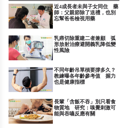
近4成長者未與子女同住 藥
師：父親節除了送禮，也別
忘幫爸爸檢視用藥
乳癌切除重建二者兼顧 弧
形放射治療避開義乳降低變
性風險
不同年齡吊單槓要撐多久？
教練曝各年齡參考值 握力
也是健康指標
長輩「含飯不吞」別只看食
物質地 研究：嗅覺刺激可
能與吞嚥反應有關