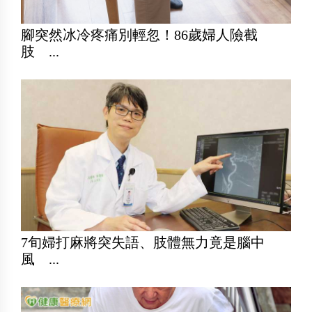
腳突然冰冷疼痛別輕忽！86歲婦人險截
肢 ...
7旬婦打麻將突失語、肢體無力竟是腦中
風 ...