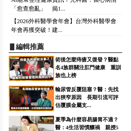
「愈查愈亂」 揭1...
【2026外科醫學會年會】台灣外科醫學會
年會再獲突破！建...
▋編輯推薦
術後怎麼痔瘡又復發？醫點
名4族群關注肛門健康 重訓
族也上榜
輸尿管反覆阻塞？醫：先找
出狹窄原因 長期引流可評
估覆膜金屬支...
夏季為什麼容易腸胃不適？
醫：4生活習慣釀禍 親授5