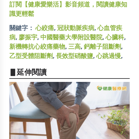
訂閱【健康愛樂活】影音頻道，閱讀健康知
識更輕鬆
關鍵字：
心絞痛
,
冠狀動脈疾病
,
心血管疾
病
,
廖振宇
,
中國醫藥大學附設醫院
,
心臟科
,
新機轉抗心絞痛藥物
,
三高
,
鈣離子阻斷劑
,
乙型受體阻斷劑
,
長效型硝酸鹽
,
心跳過慢
,
▋延伸閱讀