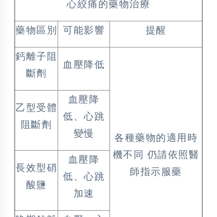
心絞痛的藥物治療
藥物區別
可能影響
提醒
鈣離子阻
血壓降低
斷劑
血壓降
乙型受體
低、心跳
阻斷劑
變慢
各種藥物的適用時
機不同 仍請依照醫
血壓降
長效型硝
師指示服藥
低、心跳
酸鹽
加速