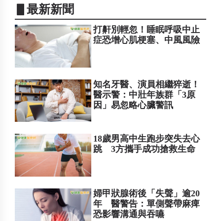
▋最新新聞
打鼾別輕忽！睡眠呼吸中止
症恐增心肌梗塞、中風風險
知名牙醫、演員相繼猝逝！
醫示警：中壯年族群「3原
因」易忽略心臟警訊
18歲男高中生跑步突失去心
跳 3方攜手成功搶救生命
婦甲狀腺術後「失聲」逾20
年 醫警告：單側聲帶麻痺
恐影響溝通與吞嚥