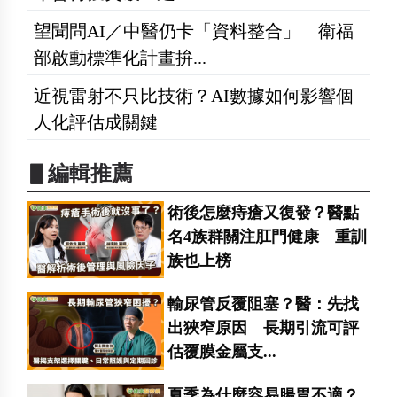
望聞問AI／中醫仍卡「資料整合」 衛福
部啟動標準化計畫拚...
近視雷射不只比技術？AI數據如何影響個
人化評估成關鍵
▋編輯推薦
術後怎麼痔瘡又復發？醫點
名4族群關注肛門健康 重訓
族也上榜
輸尿管反覆阻塞？醫：先找
出狹窄原因 長期引流可評
估覆膜金屬支...
夏季為什麼容易腸胃不適？