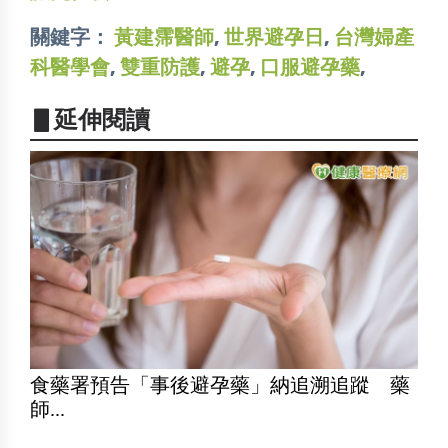
關鍵字：
黃建霈醫師
,
世界避孕日
,
台灣婦產
科醫學會
,
雙重防護
,
避孕
,
口服避孕藥
,
▋延伸閱讀
食藥署預告「事後避孕藥」納追溯追蹤 藥
師...