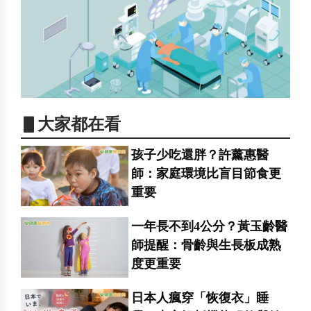
▋大家都在看
孩子少吃還胖？許薰惠醫
師：家庭環境比盲目節食更
重要
一年長不到4公分？黃玉齡醫
師提醒：骨齡與生長板成熟
度更重要
日本人瘋穿「恢復衣」睡