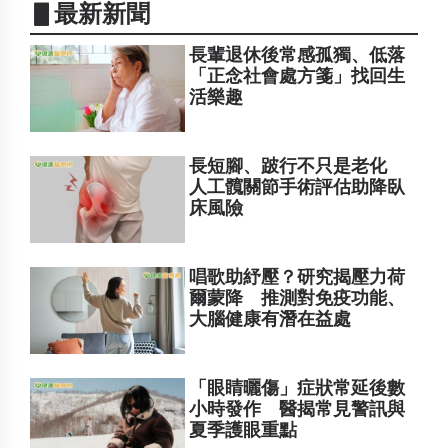
▋最新新聞
長輩退休後常感孤獨、低落
「正念社會處方箋」找回生
活樂趣
長短腳、跛行不只是老化
人工髖關節手術評估助降臥
床風險
唱歌助紓壓？研究揭壓力荷
爾蒙降 推測對免疫功能、
大腦健康有潛在益處
「眼睛曬傷」症狀常延後數
小時發作 醫揭常見警訊與
夏季護眼重點