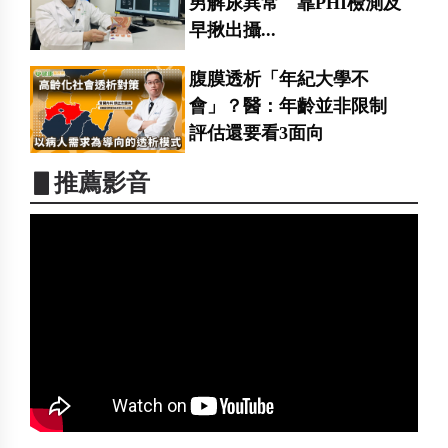
男解尿異常 靠PHI檢測及
早揪出攝...
腹膜透析「年紀大學不
會」？醫：年齡並非限制
評估還要看3面向
▋推薦影音