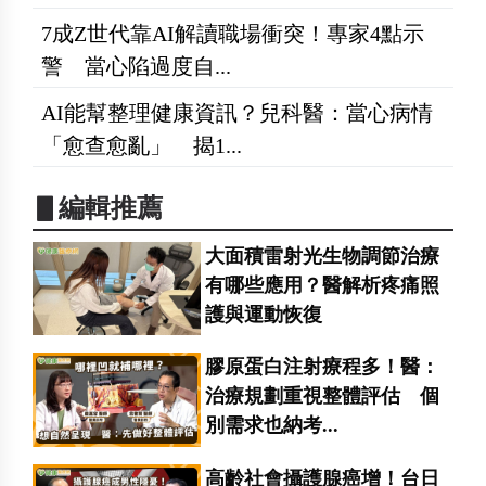
7成Z世代靠AI解讀職場衝突！專家4點示
警 當心陷過度自...
AI能幫整理健康資訊？兒科醫：當心病情
「愈查愈亂」 揭1...
▋編輯推薦
大面積雷射光生物調節治療
有哪些應用？醫解析疼痛照
護與運動恢復
膠原蛋白注射療程多！醫：
治療規劃重視整體評估 個
別需求也納考...
高齡社會攝護腺癌增！台日