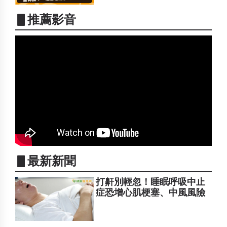
▋推薦影音
▋最新新聞
打鼾別輕忽！睡眠呼吸中止
症恐增心肌梗塞、中風風險