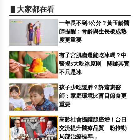
▋大家都在看
一年長不到4公分？黃玉齡醫
師提醒：骨齡與生長板成熟
度更重要
有子宮肌瘤還能吃冰嗎？中
醫揭5大吃冰原則 關鍵其實
不只是冰
孩子少吃還胖？許薰惠醫
師：家庭環境比盲目節食更
重要
高齡社會攝護腺癌增！台日
交流提升醫療品質 盼推動
局部治療標準...