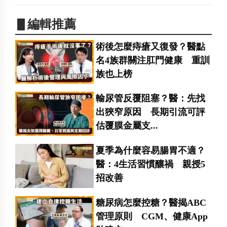
▋編輯推薦
術後怎麼痔瘡又復發？醫點
名4族群關注肛門健康 重訓
族也上榜
輸尿管反覆阻塞？醫：先找
出狹窄原因 長期引流可評
估覆膜金屬支...
夏季為什麼容易腸胃不適？
醫：4生活習慣釀禍 親授5
招改善
糖尿病怎麼控糖？醫揭ABC
管理原則 CGM、健康App