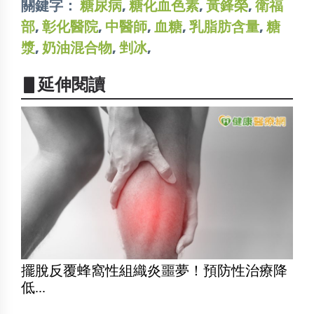
關鍵字：
糖尿病
,
糖化血色素
,
黃鋒榮
,
衛福
部
,
彰化醫院
,
中醫師
,
血糖
,
乳脂肪含量
,
糖
漿
,
奶油混合物
,
剉冰
,
▋延伸閱讀
擺脫反覆蜂窩性組織炎噩夢！預防性治療降
低...