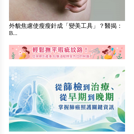
外貌焦慮使瘦瘦針成「變美工具」？醫揭：
B...