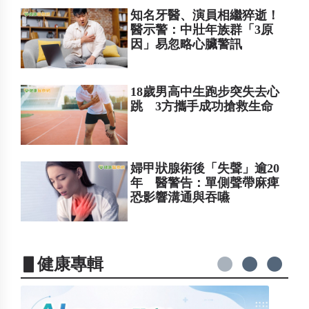
知名牙醫、演員相繼猝逝！
醫示警：中壯年族群「3原
因」易忽略心臟警訊
18歲男高中生跑步突失去心
跳 3方攜手成功搶救生命
婦甲狀腺術後「失聲」逾20
年 醫警告：單側聲帶麻痺
恐影響溝通與吞嚥
▋健康專輯