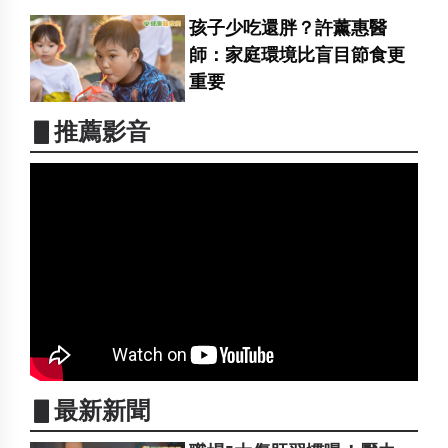
孩子少吃還胖？許薰惠醫
師：家庭環境比盲目節食更
重要
▋推薦影音
▋最新新聞