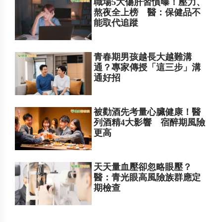
職場5大傷肝習慣曝！壓力、
熬夜全上榜 醫：保健品不
能取代追蹤
青春期男孩越長大越難溝
通？專家傳授「這三步」溝
通好招
被勸酒先考量心臟健康！醫
列酒精4大影響 宿醉期風險
更高
天天量血壓卻忽略眼壓？
醫：青光眼高風險族群應定
期檢查