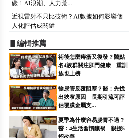
碳！AI浪潮、人力荒...
近視雷射不只比技術？AI數據如何影響個
人化評估成關鍵
▋編輯推薦
術後怎麼痔瘡又復發？醫點
名4族群關注肛門健康 重訓
族也上榜
輸尿管反覆阻塞？醫：先找
出狹窄原因 長期引流可評
估覆膜金屬支...
夏季為什麼容易腸胃不適？
醫：4生活習慣釀禍 親授5
招改善