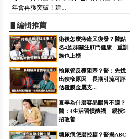
年會再獲突破！建...
▋編輯推薦
術後怎麼痔瘡又復發？醫點
名4族群關注肛門健康 重訓
族也上榜
輸尿管反覆阻塞？醫：先找
出狹窄原因 長期引流可評
估覆膜金屬支...
夏季為什麼容易腸胃不適？
醫：4生活習慣釀禍 親授5
招改善
糖尿病怎麼控糖？醫揭ABC