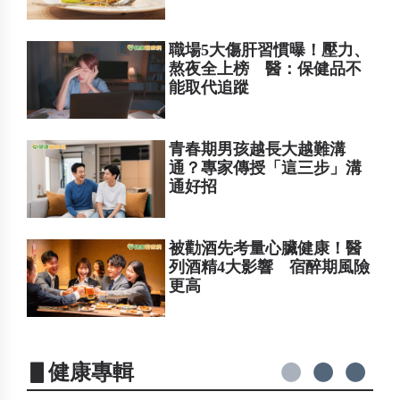
職場5大傷肝習慣曝！壓力、
熬夜全上榜 醫：保健品不
能取代追蹤
青春期男孩越長大越難溝
通？專家傳授「這三步」溝
通好招
被勸酒先考量心臟健康！醫
列酒精4大影響 宿醉期風險
更高
▋健康專輯