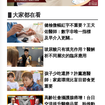
▋大家都在看
健檢微幅紅字不重要？王天
佑醫師：數字非唯一指標
及早介入更關...
玻尿酸只有填充作用？醫解
析不同層次的臨床應用
孩子少吃還胖？許薰惠醫
師：家庭環境比盲目節食更
重要
高齡社會攝護腺癌增！台日
交流提升醫療品質 盼推動