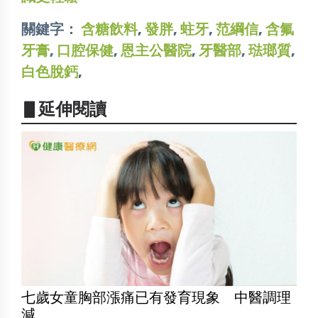
關鍵字：
含糖飲料
,
發胖
,
蛀牙
,
范綱信
,
含氟
牙膏
,
口腔保健
,
恩主公醫院
,
牙醫部
,
琺瑯質
,
白色脫鈣
,
▋延伸閱讀
七歲女童胸部漲痛已有發育現象 中醫調理
減...