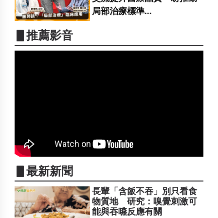
局部治療標準...
▋推薦影音
▋最新新聞
長輩「含飯不吞」別只看食
物質地 研究：嗅覺刺激可
能與吞嚥反應有關