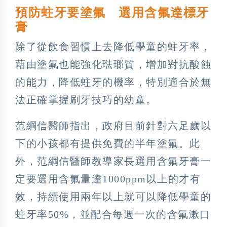
預防蛀牙要塗氟 選用含氟達標牙
膏
除了從飲食習慣上去降低學童的蛀牙率，
藉由塗氟也能強化琺瑯質，增加對抗酸蝕
的能力，降低蛀牙的機率，特別適合於無
法正確掌握刷牙技巧的幼童。
范綱信醫師指出，政府目前針對六足歲以
下的小孩都有提供免費的半年塗氟。此
外，范綱信醫師教導家長選用含氟牙膏一
定要選用含氟量達1000ppm以上的才有
效，持續使用兩年以上就可以降低學童的
蛀牙率50%，並配合每週一次的含氟漱口