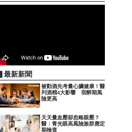
▋最新新聞
被勸酒先考量心臟健康！醫
列酒精4大影響 宿醉期風
險更高
天天量血壓卻忽略眼壓？
醫：青光眼高風險族群應定
期檢查