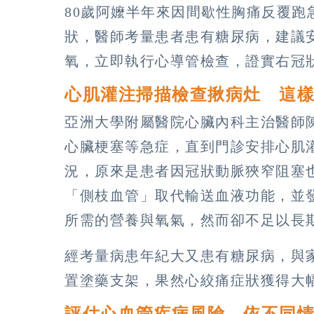
80歲阿嬤半年來因間歇性胸痛反覆跑
狀，醫師考量患者患有糖尿病，建議
氧，立即執行心導管檢查，證實右冠狀
心肌灌注掃描檢查揪病灶 這
亞洲大學附屬醫院心臟內科主治醫師
心臟梗塞等急症，直到門診安排心肌
況，原來是患者因冠狀動脈狹窄阻塞
「側枝血管」取代輸送血液功能，並
所需的營養與氧氣，然而卻不足以長
經考量病患年紀大又患有糖尿病，與
置塗藥支架，果然心絞痛症狀獲得大
評估心血管疾病風險 依不同