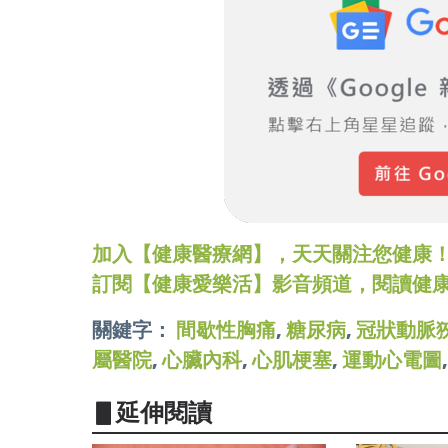
加入【健康醫療網】，天天關注您健康！LINE
訂閱【健康愛樂活】影音頻道，閱讀健
關鍵字：
間歇性胸痛
,
糖尿病
,
冠狀動脈
屬醫院
,
心臟內科
,
心肌梗塞
,
運動心電圖
▋延伸閱讀