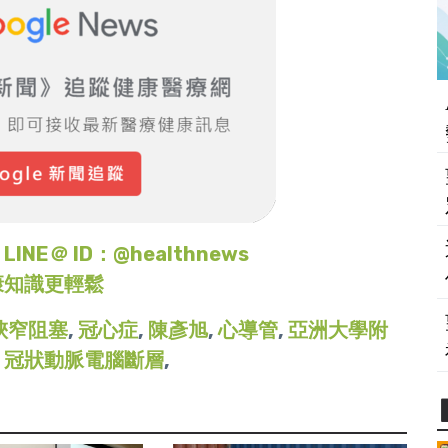
＠ ID：@healthnews
康知識更輕鬆
狹窄阻塞
,
冠心症
,
陳彥旭
,
心導管
,
亞洲大學附
,
冠狀動脈電腦斷層
,