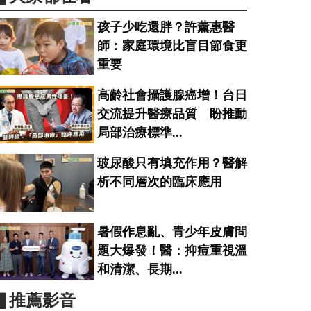
孩子少吃還胖？許薰惠醫
師：家庭環境比盲目節食更
重要
高齡社會攝護腺癌增！台日
交流提升醫療品質 盼推動
局部治療標準...
玻尿酸只有填充作用？醫解
析不同層次的臨床應用
暑假作息亂、青少年皮膚問
題大爆發！醫：抑痘重視溫
和清潔、長期...
▋推薦影音