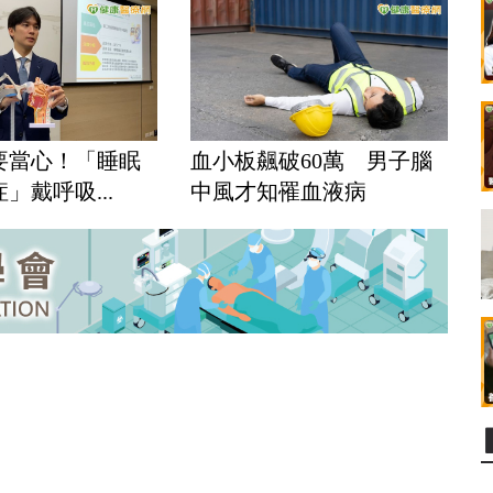
要當心！「睡眠
血小板飆破60萬 男子腦
」戴呼吸...
中風才知罹血液病