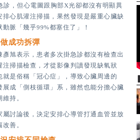
急診，但心電圖跟胸部X光卻都沒有明顯異
安排心肌灌注掃描，果然發現是嚴重心臟缺
動脈「幾乎99%都塞住了」！
樣做成功拆彈
陳彥旭表示，患者多次掛急診都沒有檢查出
灌注掃描檢查，才從影像判讀發現缺氧狀
也就是俗稱「冠心症」，導致心臟周邊的
發展成「側枝循環」系，雖然也能分擔心臟
期維持。
家屬討論後，決定安排心導管打通血管並放
幅改善。
情況安排不同檢查