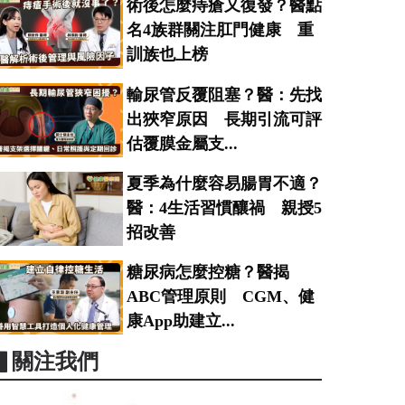
術後怎麼痔瘡又復發？醫點
名4族群關注肛門健康 重
訓族也上榜
輸尿管反覆阻塞？醫：先找
出狹窄原因 長期引流可評
估覆膜金屬支...
夏季為什麼容易腸胃不適？
醫：4生活習慣釀禍 親授5
招改善
糖尿病怎麼控糖？醫揭
ABC管理原則 CGM、健
康App助建立...
▋關注我們