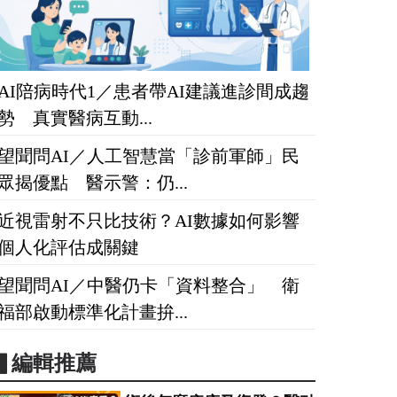
AI陪病時代1／患者帶AI建議進診間成趨
勢 真實醫病互動...
望聞問AI／人工智慧當「診前軍師」民
眾揭優點 醫示警：仍...
近視雷射不只比技術？AI數據如何影響
個人化評估成關鍵
望聞問AI／中醫仍卡「資料整合」 衛
福部啟動標準化計畫拚...
▋編輯推薦