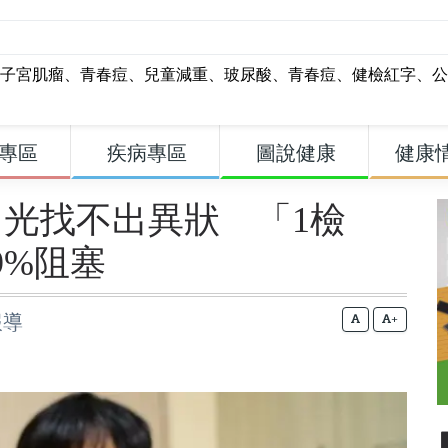
子宮肌瘤
、
青春痘
、
兒童減重
、
玻尿酸
、
青春痘
、
健檢紅字
、
公
專區
疾病專區
圖說健康
健康
光找不出異狀 「1檢
9%阻塞
報導
+