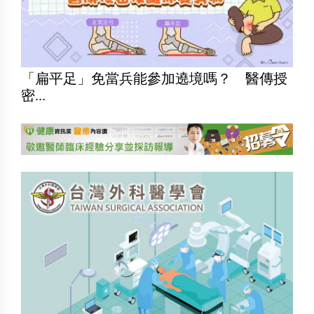
「扁平足」免當兵能參加遶境嗎？ 醫傳授
密...