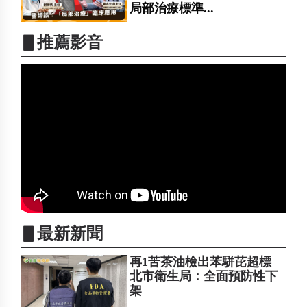
局部治療標準...
▋推薦影音
▋最新新聞
再1苦茶油檢出苯駢芘超標
北市衛生局：全面預防性下
架