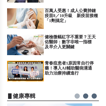
百萬人受惠！成人公費肺鏈
疫苗8／10升級 新疫苗接種
「1劑搞定」
健檢微幅紅字不重要？王天
佑醫師：數字非唯一指標
及早介入更關鍵
青春痘患者1原因常自行停
藥！導入AI輔助醫病溝通
助力治療持續進行
▋健康專輯