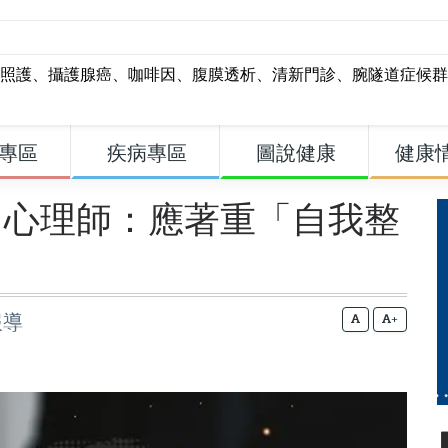
照護
、
攝護腺癌
、
咖啡因
、
腹膜透析
、
清新門診
、
腕隧道症候群
專區
疾病專區
圖說健康
健康
 心理師：應著重「自我整
報導
+