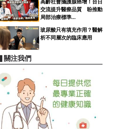
高齡社會攝護腺癌增！台日
交流提升醫療品質 盼推動
局部治療標準...
玻尿酸只有填充作用？醫解
析不同層次的臨床應用
▋關注我們