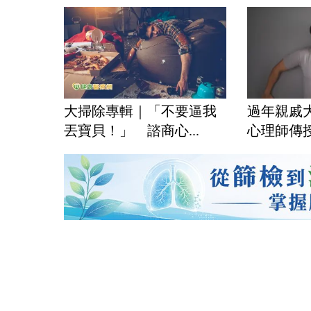
大掃除專輯｜「不要逼我
過年親戚
丟寶貝！」 諮商心...
心理師傳授