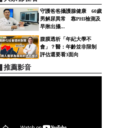
守護爸爸攝護腺健康 60歲
男解尿異常 靠PHI檢測及
早揪出攝...
腹膜透析「年紀大學不
會」？醫：年齡並非限制
評估還要看3面向
▋推薦影音