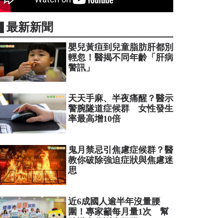
▋最新新聞
嬰兒黃疸到兒童脂肪肝都別
輕忽！醫揭不同年齡「肝病
警訊」
天天手麻、半夜痛醒？醫示
警腕隧道症候群 女性發生
率最高增10倍
鬼月禁忌引焦慮症候群？醫
教你破除強迫症狀與焦慮迷
思
近6成國人逾半年沒量腰
圍！專家籲每月量1次 幫