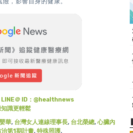
風險，影響自身的健康。
＠ ID：@healthnews
康知識更輕鬆
嬰華
,
台灣女人連線理事長
,
台北榮總
,
心臟內
治第1期計畫
,
特殊照護
,