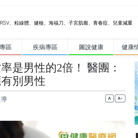
RSV
、
粒線體
、
健檢
、
海福刀
、
子宮肌瘤
、
青春痘
、
兒童減重
專區
疾病專區
圖說健康
健康
率是男性的2倍！ 醫團：
應有別男性
報導
+