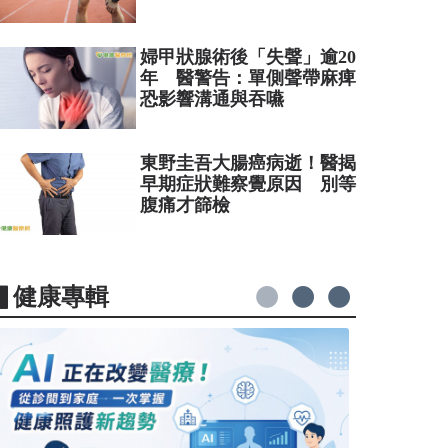
婦甲狀腺術後「失聲」逾20
年 醫警告：單側聲帶麻痺
恐影響溝通與吞嚥
東野圭吾大腸癌病逝！醫揭
早期症狀難察覺原因 別等
腹痛才篩檢
▋健康專輯