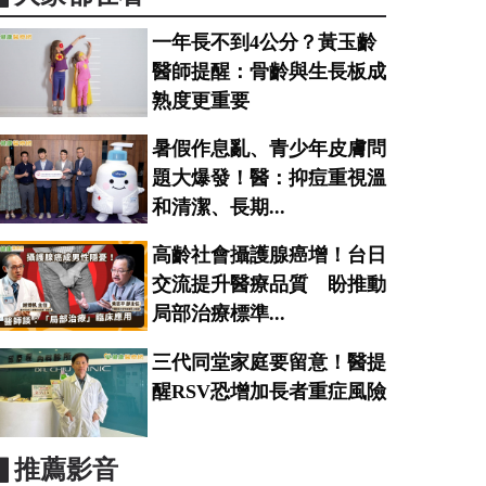
一年長不到4公分？黃玉齡
醫師提醒：骨齡與生長板成
熟度更重要
暑假作息亂、青少年皮膚問
題大爆發！醫：抑痘重視溫
和清潔、長期...
高齡社會攝護腺癌增！台日
交流提升醫療品質 盼推動
局部治療標準...
三代同堂家庭要留意！醫提
醒RSV恐增加長者重症風險
▋推薦影音