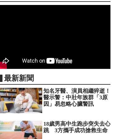
▋最新新聞
知名牙醫、演員相繼猝逝！
醫示警：中壯年族群「3原
因」易忽略心臟警訊
18歲男高中生跑步突失去心
跳 3方攜手成功搶救生命