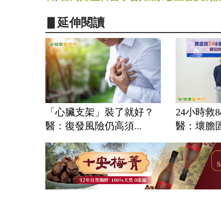
▋延伸閱讀
「心臟支架」裝了就好？
24小時救
醫：復發風險仍高須...
醫：壞膽固