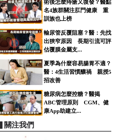
術後怎麼痔瘡又復發？醫點
名4族群關注肛門健康 重
訓族也上榜
輸尿管反覆阻塞？醫：先找
出狹窄原因 長期引流可評
估覆膜金屬支...
夏季為什麼容易腸胃不適？
醫：4生活習慣釀禍 親授5
招改善
糖尿病怎麼控糖？醫揭
ABC管理原則 CGM、健
康App助建立...
▋關注我們