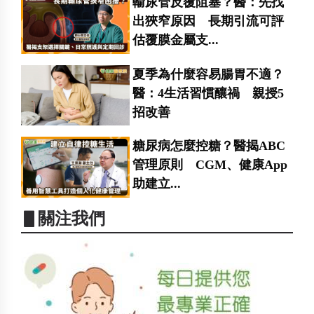
輸尿管反覆阻塞？醫：先找
出狹窄原因 長期引流可評
估覆膜金屬支...
夏季為什麼容易腸胃不適？
醫：4生活習慣釀禍 親授5
招改善
糖尿病怎麼控糖？醫揭ABC
管理原則 CGM、健康App
助建立...
▋關注我們