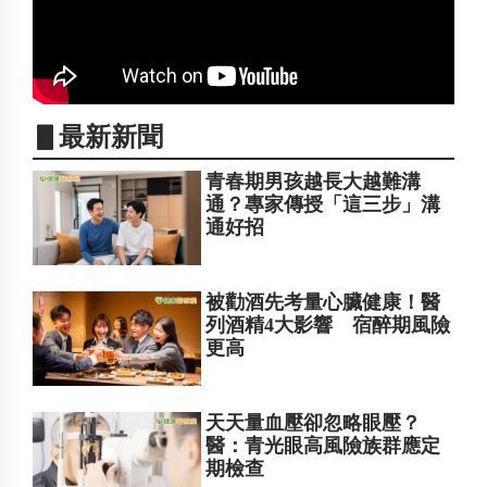
▋最新新聞
青春期男孩越長大越難溝
通？專家傳授「這三步」溝
通好招
被勸酒先考量心臟健康！醫
列酒精4大影響 宿醉期風險
更高
天天量血壓卻忽略眼壓？
醫：青光眼高風險族群應定
期檢查