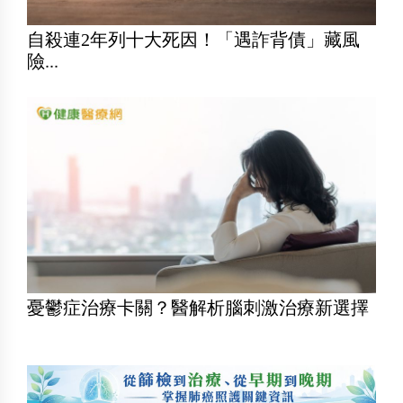
自殺連2年列十大死因！「遇詐背債」藏風
險...
憂鬱症治療卡關？醫解析腦刺激治療新選擇