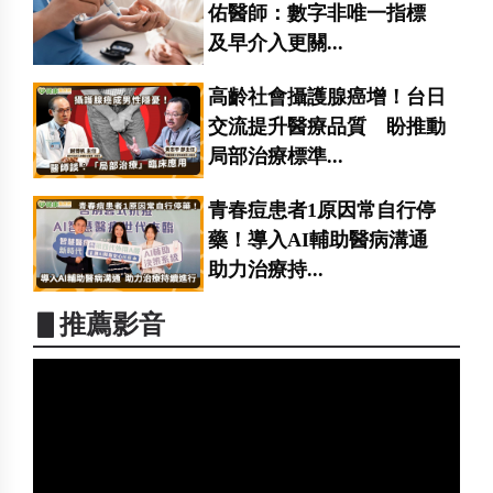
佑醫師：數字非唯一指標
及早介入更關...
高齡社會攝護腺癌增！台日
交流提升醫療品質 盼推動
局部治療標準...
青春痘患者1原因常自行停
藥！導入AI輔助醫病溝通
助力治療持...
▋推薦影音