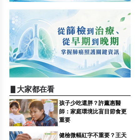
▋大家都在看
孩子少吃還胖？許薰惠醫
師：家庭環境比盲目節食更
重要
健檢微幅紅字不重要？王天