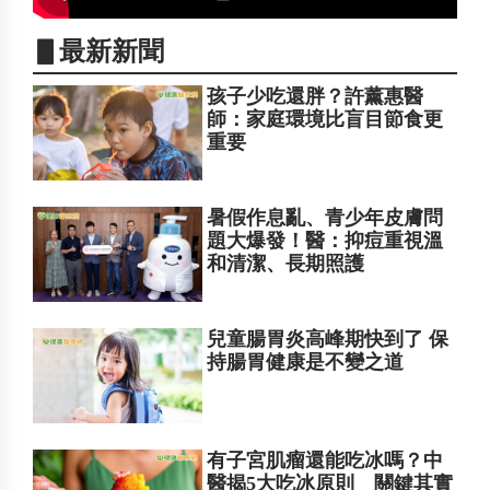
▋最新新聞
孩子少吃還胖？許薰惠醫
師：家庭環境比盲目節食更
重要
暑假作息亂、青少年皮膚問
題大爆發！醫：抑痘重視溫
和清潔、長期照護
兒童腸胃炎高峰期快到了 保
持腸胃健康是不變之道
有子宮肌瘤還能吃冰嗎？中
醫揭5大吃冰原則 關鍵其實