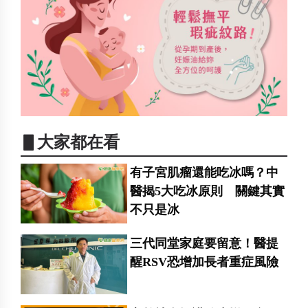
▋大家都在看
有子宮肌瘤還能吃冰嗎？中
醫揭5大吃冰原則 關鍵其實
不只是冰
三代同堂家庭要留意！醫提
醒RSV恐增加長者重症風險