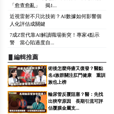
「愈查愈亂」 揭1...
近視雷射不只比技術？AI數據如何影響個
人化評估成關鍵
7成Z世代靠AI解讀職場衝突！專家4點示
警 當心陷過度自...
▋編輯推薦
術後怎麼痔瘡又復發？醫點
名4族群關注肛門健康 重訓
族也上榜
輸尿管反覆阻塞？醫：先找
出狹窄原因 長期引流可評
估覆膜金屬支...