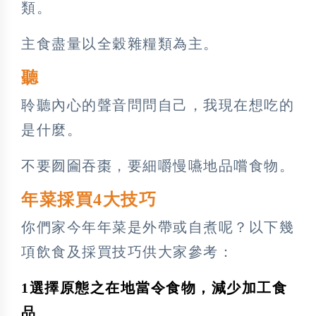
類。
主食盡量以全穀雜糧類為主。
聽
聆聽內心的聲音問問自己，我現在想吃的
是什麼。
不要囫圇吞棗，要細嚼慢嚥地品嚐食物。
年菜採買4大
技巧
你們家今年年菜是外帶或自煮呢？以下幾
項飲食及採買技巧供大家參考：
1選擇原態之在地當令食物，減少加工食
品