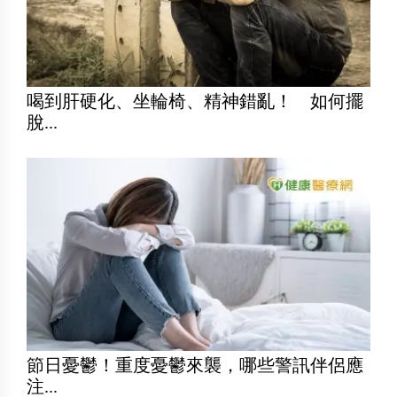
喝到肝硬化、坐輪椅、精神錯亂！ 如何擺
脫...
節日憂鬱！重度憂鬱來襲，哪些警訊伴侶應
注...