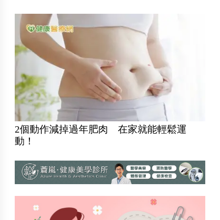
2個動作減掉過年肥肉 在家就能輕鬆運
動！