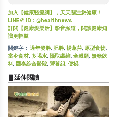
加入【健康醫療網】，天天關注您健康！
LINE＠ ID：@healthnews
訂閱【健康愛樂活】影音頻道，閱讀健康知
識更輕鬆
關鍵字：
過年發胖
,
肥胖
,
楊蕙萍
,
原型食物
,
當令食材
,
多喝水
,
攝取纖維
,
全穀類
,
無糖飲
料
,
國泰綜合醫院
,
營養組
,
便祕
,
▋延伸閱讀