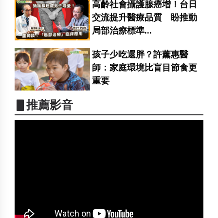
高齡社會攝護腺癌增！台日
交流提升醫療品質 盼推動
局部治療標準...
孩子少吃還胖？許薰惠醫
師：家庭環境比盲目節食更
重要
▋推薦影音