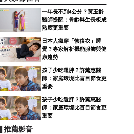
一年長不到4公分？黃玉齡
醫師提醒：骨齡與生長板成
熟度更重要
日本人瘋穿「恢復衣」睡
覺？專家解析機能服飾與健
康趨勢
孩子少吃還胖？許薰惠醫
師：家庭環境比盲目節食更
重要
孩子少吃還胖？許薰惠醫
師：家庭環境比盲目節食更
重要
▋推薦影音