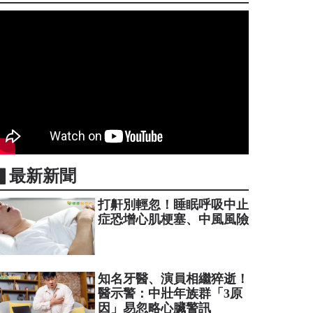
▋最新新聞
打鼾別輕忽！睡眠呼吸中止
症恐增心肌梗塞、中風風險
知名牙醫、演員相繼猝逝！
醫示警：中壯年族群「3原
因」易忽略心臟警訊