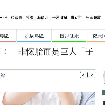
RSV
、
粒線體
、
健檢
、
海福刀
、
子宮肌瘤
、
青春痘
、
兒童減重
專區
疾病專區
圖說健康
健康
痛！ 非懷胎而是巨大「子
報導
+