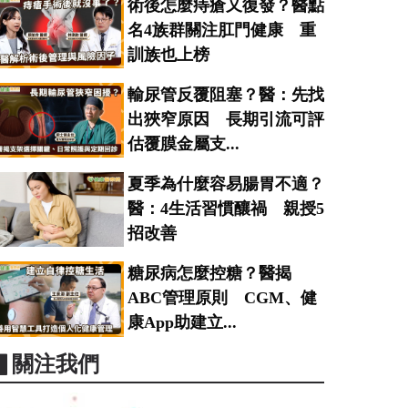
術後怎麼痔瘡又復發？醫點
名4族群關注肛門健康 重
訓族也上榜
輸尿管反覆阻塞？醫：先找
出狹窄原因 長期引流可評
估覆膜金屬支...
夏季為什麼容易腸胃不適？
醫：4生活習慣釀禍 親授5
招改善
糖尿病怎麼控糖？醫揭
ABC管理原則 CGM、健
康App助建立...
▋關注我們