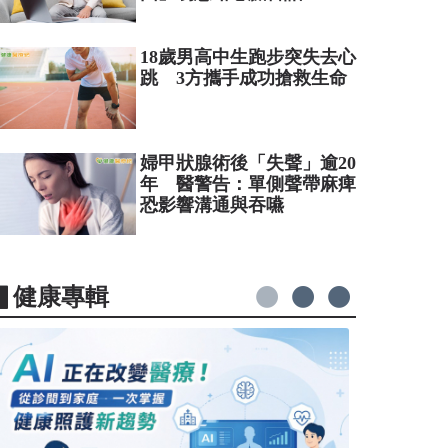
18歲男高中生跑步突失去心
跳 3方攜手成功搶救生命
婦甲狀腺術後「失聲」逾20
年 醫警告：單側聲帶麻痺
恐影響溝通與吞嚥
▋健康專輯