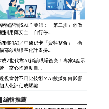
藥物諮詢找AI？藥師：「第二步」必做
把關用藥安全 自行停...
望聞問AI／中醫仍卡「資料整合」 衛
福部啟動標準化計畫拚...
7成Z世代靠AI解讀職場衝突！專家4點示
警 當心陷過度自...
近視雷射不只比技術？AI數據如何影響
個人化評估成關鍵
▋編輯推薦