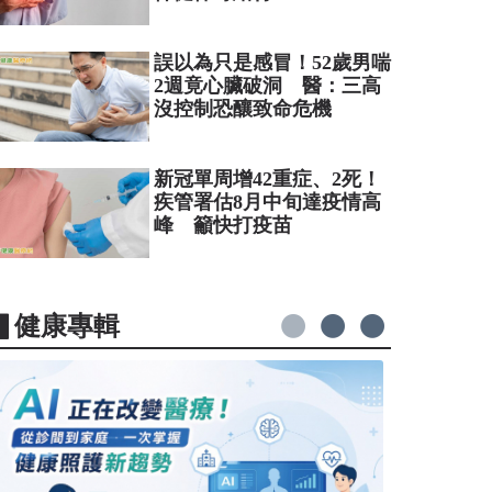
誤以為只是感冒！52歲男喘
2週竟心臟破洞 醫：三高
沒控制恐釀致命危機
新冠單周增42重症、2死！
疾管署估8月中旬達疫情高
峰 籲快打疫苗
▋健康專輯