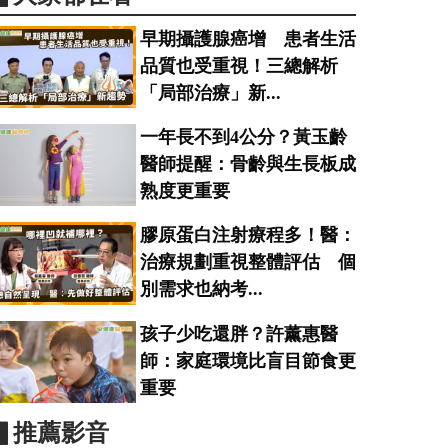
早期攝護腺癌增 患者生活
品質也受重視！三總解析
「局部治療」新...
一年長不到4公分？黃玉齡
醫師提醒：骨齡與生長板成
熟度更重要
膠原蛋白注射療程多！醫：
治療規劃重視整體評估 個
別需求也納考...
孩子少吃還胖？許薰惠醫
師：家庭環境比盲目節食更
重要
▋推薦影音