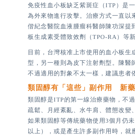
免疫性血小板缺乏紫斑症（ITP）是
為外來物進行攻擊。治療方式一直以
偕紀念醫院血液腫瘤科醫師陳功深提
板生成素受體致效劑（TPO-RA）等
目前，台灣核准上市使用的血小板生
型，另一種則為皮下注射劑型。陳醫
不過適用的對象不太一樣，建議患者
類固醇有「這些」副作用 新藥T
類固醇是ITP的第一線治療藥物，不
疏鬆、月經紊亂、水牛肩、體態改變
如果類固醇等傳統藥物使用3個月仍未
以上），或是產生許多副作用時，就應