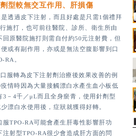
射劑型較無交互作用、肝損傷
一樣是透過皮下注射，而且好處是只需1個禮拜
自行施打，也可前往醫院、診所、衛生所由
不回原醫院施打則需自付約50元注射費，但
到不便或有副作用，亦或是無法空腹影響到口
-RA。
從口服轉為皮下注射劑治療後效果改善的例
19疫情時因為大量接觸漂白水產生血小板低
3－4千／μL而且全身瘀青，使用針劑型
緩減少漂白水使用後，症狀就獲得好轉。
服TPO-RA可能會產生肝毒性影響肝功
注射型TPO-RA很少會造成肝方面的問