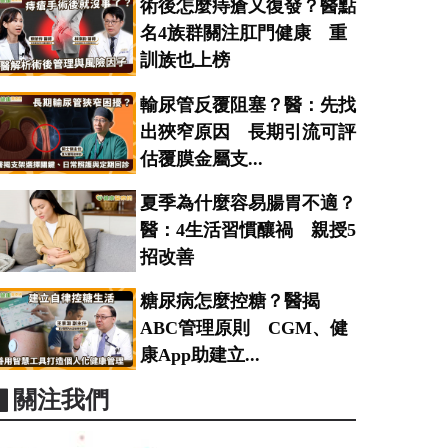
術後怎麼痔瘡又復發？醫點
名4族群關注肛門健康 重
訓族也上榜
輸尿管反覆阻塞？醫：先找
出狹窄原因 長期引流可評
估覆膜金屬支...
夏季為什麼容易腸胃不適？
醫：4生活習慣釀禍 親授5
招改善
糖尿病怎麼控糖？醫揭
ABC管理原則 CGM、健
康App助建立...
▋關注我們