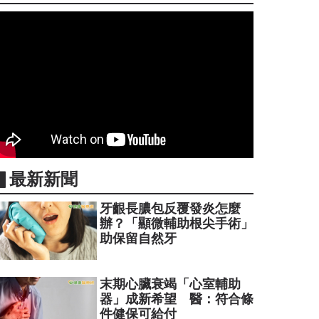
▋最新新聞
牙齦長膿包反覆發炎怎麼
辦？「顯微輔助根尖手術」
助保留自然牙
末期心臟衰竭「心室輔助
器」成新希望 醫：符合條
件健保可給付