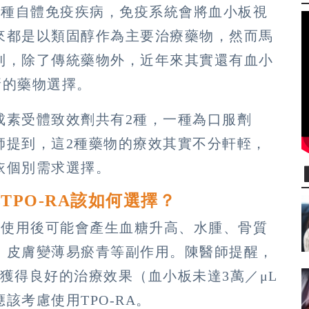
一種自體免疫疾病，免疫系統會將血小板視
來都是以類固醇作為主要治療藥物，然而馬
到，除了傳統藥物外，近年來其實還有血小
新的藥物選擇。
成素受體致效劑共有2種，一種為口服劑
師提到，這2種藥物的療效其實不分軒輊，
依個別需求選擇。
PO-RA該如何選擇？
過使用後可能會產生血糖升高、水腫、骨質
、皮膚變薄易瘀青等副作用。陳醫師提醒，
獲得良好的治療效果（血小板未達3萬／μL
該考慮使用TPO-RA。