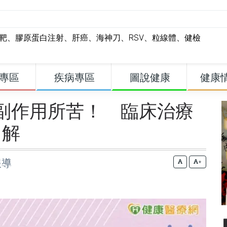
標靶
、
膠原蛋白注射
、
肝癌
、
海神刀
、
RSV
、
粒線體
、
健檢
專區
疾病專區
圖說健康
健康
醇副作用所苦！ 臨床治療
了解
報導
+