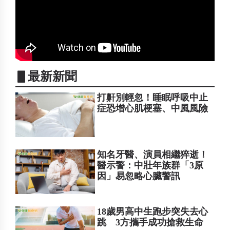
▋最新新聞
打鼾別輕忽！睡眠呼吸中止
症恐增心肌梗塞、中風風險
知名牙醫、演員相繼猝逝！
醫示警：中壯年族群「3原
因」易忽略心臟警訊
18歲男高中生跑步突失去心
跳 3方攜手成功搶救生命