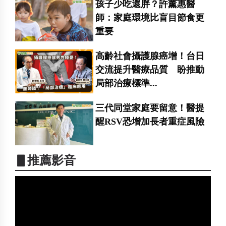
孩子少吃還胖？許薰惠醫
師：家庭環境比盲目節食更
重要
高齡社會攝護腺癌增！台日
交流提升醫療品質 盼推動
局部治療標準...
三代同堂家庭要留意！醫提
醒RSV恐增加長者重症風險
▋推薦影音