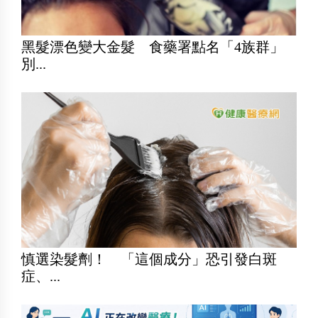
黑髮漂色變大金髮 食藥署點名「4族群」
別...
慎選染髮劑！ 「這個成分」恐引發白斑
症、...