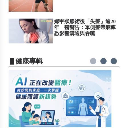
婦甲狀腺術後「失聲」逾20
年 醫警告：單側聲帶麻痺
恐影響溝通與吞嚥
▋健康專輯