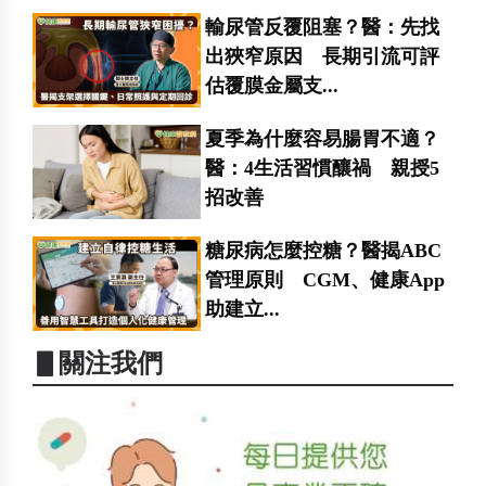
輸尿管反覆阻塞？醫：先找
出狹窄原因 長期引流可評
估覆膜金屬支...
夏季為什麼容易腸胃不適？
醫：4生活習慣釀禍 親授5
招改善
糖尿病怎麼控糖？醫揭ABC
管理原則 CGM、健康App
助建立...
▋關注我們