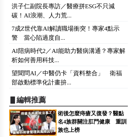
洪子仁副院長專訪／醫療拼ESG不只減
碳！AI浪潮、人力荒...
7成Z世代靠AI解讀職場衝突！專家4點示
警 當心陷過度自...
AI陪病時代2／AI能助力醫病溝通？專家解
析如何善用科技...
望聞問AI／中醫仍卡「資料整合」 衛福
部啟動標準化計畫拚...
▋編輯推薦
術後怎麼痔瘡又復發？醫點
名4族群關注肛門健康 重訓
族也上榜